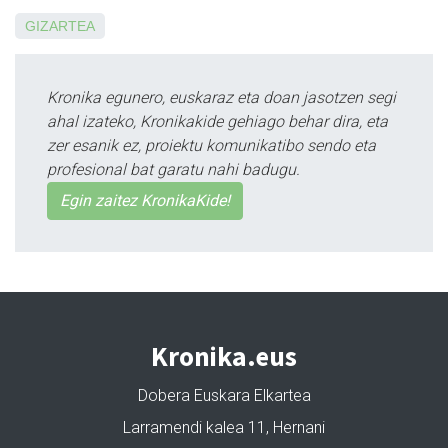
GIZARTEA
Kronika egunero, euskaraz eta doan jasotzen segi
ahal izateko, Kronikakide gehiago behar dira, eta
zer esanik ez, proiektu komunikatibo sendo eta
profesional bat garatu nahi badugu.
Egin zaitez KronikaKide!
Kronika.eus
Dobera Euskara Elkartea
Larramendi kalea 11, Hernani