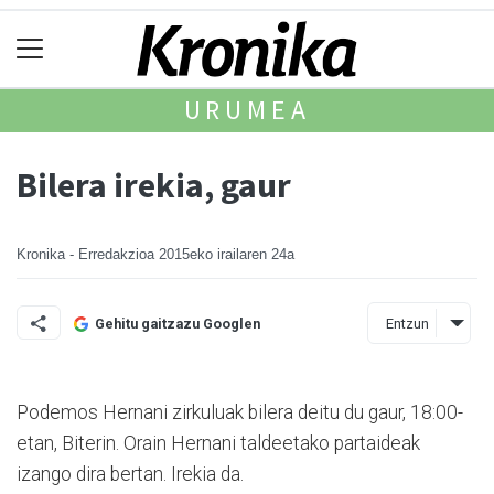
URUMEA
Bilera irekia, gaur
Kronika - Erredakzioa
2015eko irailaren 24a
Entzun
Gehitu gaitzazu Googlen
Podemos Hernani zirkuluak bilera deitu du gaur, 18:00­
etan, Biterin. Orain Hernani taldeetako partaideak
izango dira bertan. Irekia da.