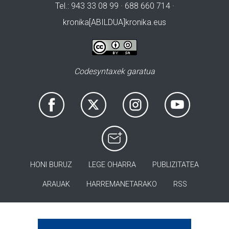
Tel.: 943 33 08 99 · 688 660 714 ·
kronika[ABILDUA]kronika.eus
Codesyntaxek garatua
HONI BURUZ
LEGE OHARRA
PUBLIZITATEA
ARAUAK
HARREMANETARAKO
RSS