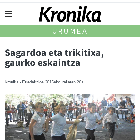
URUMEA
Sagardoa eta trikitixa,
gaurko eskaintza
Kronika - Erredakzioa
2015eko irailaren 20a