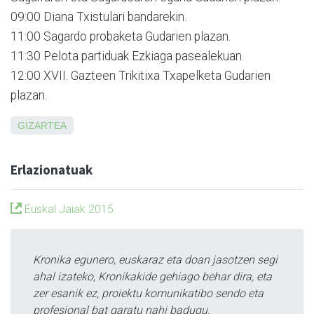
09:00 Diana Txistulari bandarekin.
11:00 Sagardo probaketa Gudarien plazan.
11:30 Pelota partiduak Ezkiaga pasealekuan.
12:00 XVII. Gazteen Trikitixa Txapelketa Gudarien
plazan.
GIZARTEA
Erlazionatuak
Euskal Jaiak 2015
Kronika egunero, euskaraz eta doan jasotzen segi
ahal izateko, Kronikakide gehiago behar dira, eta
zer esanik ez, proiektu komunikatibo sendo eta
profesional bat garatu nahi badugu.