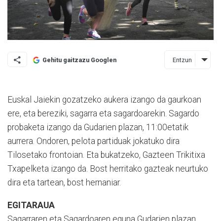
Entzun
Gehitu gaitzazu Googlen
Euskal Jaiekin gozatzeko auke­ra izango da gaurkoan
ere, eta bereziki, sagarra eta sagardoa­rekin. Sagardo
probaketa izango da Gudarien plazan, 11:00etatik
aurrera. Ondoren, pelota parti­duak jokatuko dira
Tilosetako frontoian. Eta bukatzeko, Gazteen Trikitixa
Txapelketa izango da. Bost herritako gazteak neurtuko
dira eta tartean, bost hernaniar.
EGITARAUA
Sagarraren eta Sagardoaren eguna Gudarien plazan.