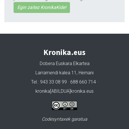
Egin zaitez KronikaKide!
Kronika.eus
Dobera Euskara Elkartea
Larramendi kalea 11, Hernani
Tel.: 943 33 08 99 · 688 660 714 ·
kronika[ABILDUA]kronika.eus
Codesyntaxek garatua