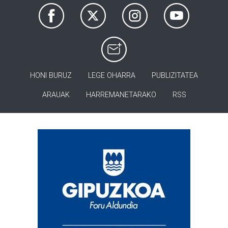
HONI BURUZ
LEGE OHARRA
PUBLIZITATEA
ARAUAK
HARREMANETARAKO
RSS