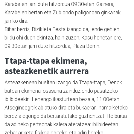
Karabelen jarri dute hitzordua 09:30etan. Gainera,
Karabelen bertan eta Zubiondo poligo­noan ginka­nak
jarriko dira.
Bihar berriz, Bizikleta Festa izango da, jende gehien
bildu ohi duen ekintza, hain zuzen. Kasu honetan ere,
09:30etan jarri dute hitzor­dua, Plaza Berrin.
Ttapa-ttapa ekimena,
asteazkenetik aurrera
Asteazkenean bueltan izango da Ttapa-ttapa, Denok
batean ekimena, osasuna zainduz on­do pasatzeko
ibilbideekin. Lehe­ngo ikasturtean bezala, 11:00etan
Atsegindegitik abia­tu­ko dira eta bukaeran, ha­mai­ketako
berezia egongo da berta­ratutako guztientzat. Hel­burua
da adineko pertsonak kalera ateratzea: ibilbideetan
zehar ariketa fisikoa egiteko eta adin bereko