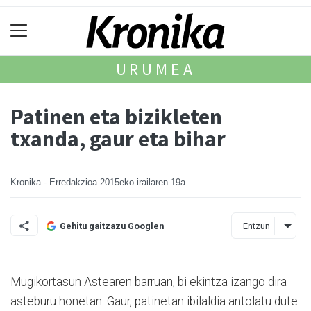
URUMEA
Patinen eta bizikleten
txanda, gaur eta bihar
Kronika - Erredakzioa
2015eko irailaren 19a
Entzun
Gehitu gaitzazu Googlen
Mugikortasun Astearen ba­rruan, bi ekintza izango dira
asteburu honetan. Gaur, pati­netan ibilaldia antolatu dute.