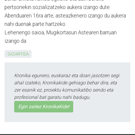
pertsonekin sozializa­tzeko aukera izango dute.
Abenduaren 16ra arte, asteazkenero izango du aukera
nahi duenak parte hartzeko.
Lehenengo saioa, Mugi­kor­tasun Astearen barruan
izango da.
GIZARTEA
Kronika egunero, euskaraz eta doan jasotzen segi
ahal izateko, Kronikakide gehiago behar dira, eta
zer esanik ez, proiektu komunikatibo sendo eta
profesional bat garatu nahi badugu.
Egin zaitez KronikaKide!