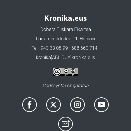
Kronika.eus
Dobera Euskara Elkartea
Larramendi kalea 11, Hernani
Tel.: 943 33 08 99 · 688 660 714 ·
kronika[ABILDUA]kronika.eus
Codesyntaxek garatua