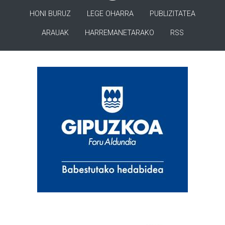
HONI BURUZ
LEGE OHARRA
PUBLIZITATEA
ARAUAK
HARREMANETARAKO
RSS