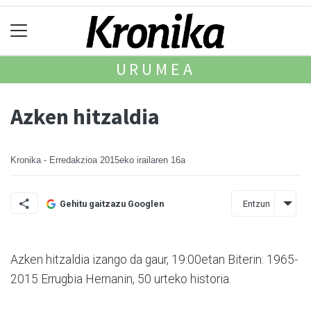
URUMEA
Azken hitzaldia
Kronika - Erredakzioa
2015eko irailaren 16a
Entzun
Gehitu gaitzazu Googlen
Azken hitzaldia izango da gaur, 19:00etan Biterin: 1965-
2015 Errugbia Hernanin, 50 urteko historia.