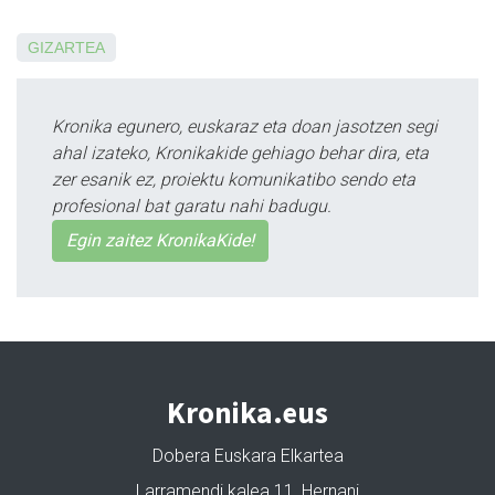
GIZARTEA
Kronika egunero, euskaraz eta doan jasotzen segi
ahal izateko, Kronikakide gehiago behar dira, eta
zer esanik ez, proiektu komunikatibo sendo eta
profesional bat garatu nahi badugu.
Egin zaitez KronikaKide!
Kronika.eus
Dobera Euskara Elkartea
Larramendi kalea 11, Hernani