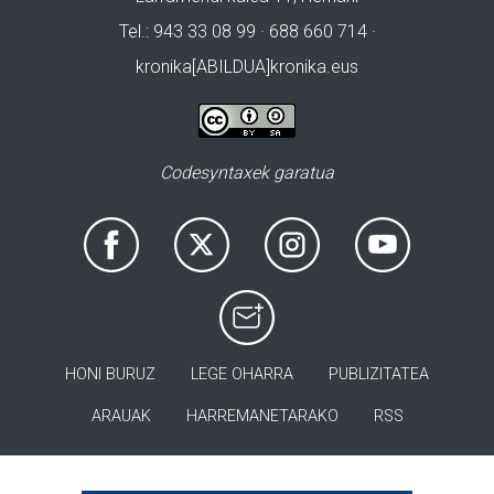
Tel.: 943 33 08 99 · 688 660 714 ·
kronika[ABILDUA]kronika.eus
Codesyntaxek garatua
HONI BURUZ
LEGE OHARRA
PUBLIZITATEA
ARAUAK
HARREMANETARAKO
RSS