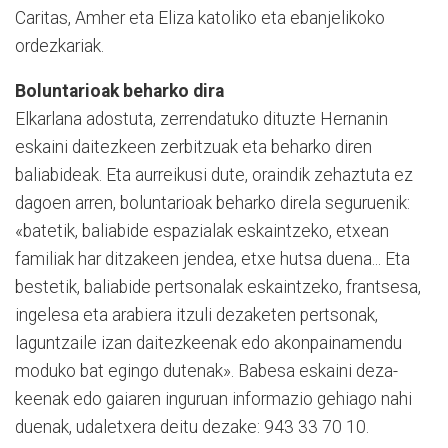
Caritas, Amher eta Eliza katoliko eta ebanjelikoko
ordezkariak.
Boluntarioak beharko dira
Elkarlana adostuta, zerrenda­tuko dituzte Hernanin
eskaini daitezkeen zerbitzuak eta behar­ko diren
baliabideak. Eta aurreikusi dute, oraindik zehaz­tuta ez
dagoen arren, boluntarioak beharko direla seguruenik:
«batetik, baliabide espazialak eskaintzeko, etxean
familiak har ditzakeen jendea, etxe hutsa duena... Eta
bes­te­tik, baliabide pertsonalak es­kaintzeko, frantsesa,
ingelesa eta arabiera itzuli dezaketen pertsonak,
laguntzaile izan daitezkeenak edo akonpaina­mendu
moduko bat egingo dutenak». Babesa eskaini deza­
keenak edo gaiaren ingu­ruan informazio gehiago nahi
duenak, udaletxera deitu dezake: 943 33 70 10.