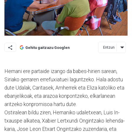
Entzun
Gehitu gaitzazu Googlen
Hernani ere partaide izango da babes-hirien sarean,
Siria­ko gerraren errefuxiatuei la­guntzeko. Hala adostu
dute Udalak, Caritasek, Amherrek eta Eliza katoliko eta
ebanjeli­koak, eta arazoa konpontzeko, elkarlanean
aritzeko konpro­misoa hartu dute.
Ostiralean bildu ziren, Her­naniko udaletxean, Luis In­
txaus­pe alkatea, Xabier Ler­txundi Ongintzako lehen­da­
ka­ria, Jose Leon Etxart Ongin­tzako zuzendaria, eta