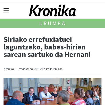
URUMEA
Siriako errefuxiatuei
laguntzeko, babes-hirien
sarean sartuko da Hernani
Kronika - Erredakzioa
2015eko irailaren 13a