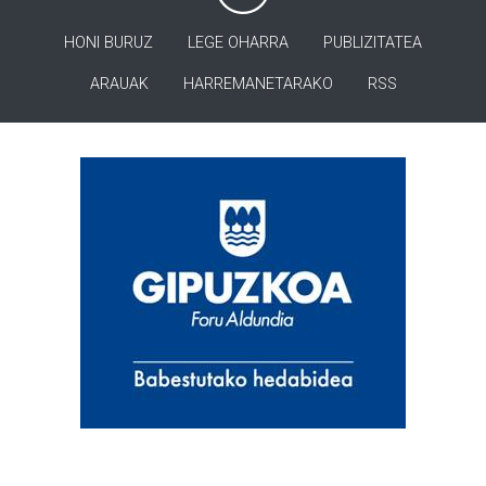
HONI BURUZ
LEGE OHARRA
PUBLIZITATEA
ARAUAK
HARREMANETARAKO
RSS