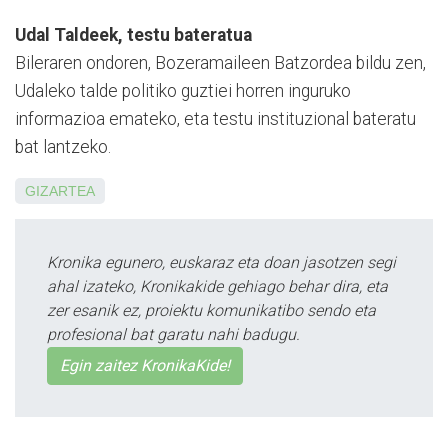
Udal Taldeek, testu bateratua
Bileraren ondoren, Bozera­mai­leen Batzordea bildu zen,
Uda­leko talde politiko guztiei ho­rren inguruko
informazioa emateko, eta testu instituzional bateratu
bat lantzeko.
GIZARTEA
Kronika egunero, euskaraz eta doan jasotzen segi
ahal izateko, Kronikakide gehiago behar dira, eta
zer esanik ez, proiektu komunikatibo sendo eta
profesional bat garatu nahi badugu.
Egin zaitez KronikaKide!