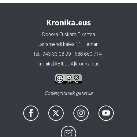
Kronika.eus
Dobera Euskara Elkartea
Larramendi kalea 11, Hernani
Tel.: 943 33 08 99 · 688 660 714 ·
kronika[ABILDUA]kronika.eus
Codesyntaxek garatua