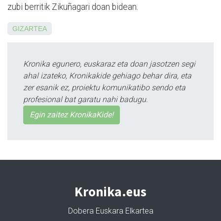
zubi berritik Zikuñagari doan bidean.
GIZARTEA
Kronika egunero, euskaraz eta doan jasotzen segi
ahal izateko, Kronikakide gehiago behar dira, eta
zer esanik ez, proiektu komunikatibo sendo eta
profesional bat garatu nahi badugu.
Egin zaitez KronikaKide!
Kronika.eus
Dobera Euskara Elkartea