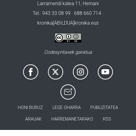
Larramendi kalea 11, Hernani
Tel.: 943 33 08 99 · 688 660 714 ·
kronika[ABILDUA]kronika.eus
Codesyntaxek garatua
HONI BURUZ
LEGE OHARRA
PUBLIZITATEA
ARAUAK
HARREMANETARAKO
RSS