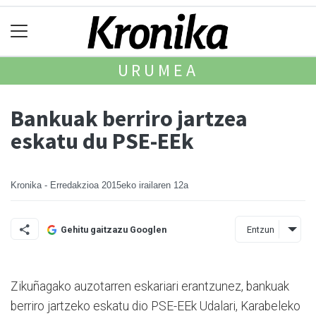
URUMEA
Bankuak berriro jartzea
eskatu du PSE-EEk
Kronika - Erredakzioa
2015eko irailaren 12a
Entzun
Gehitu gaitzazu Googlen
Zikuñagako auzotarren eskariari erantzunez, bankuak
berriro jartzeko eskatu dio PSE-EEk Udalari, Karabeleko