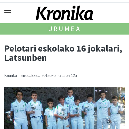
URUMEA
Pelotari eskolako 16 jokalari,
Latsunben
Kronika - Erredakzioa
2015eko irailaren 12a