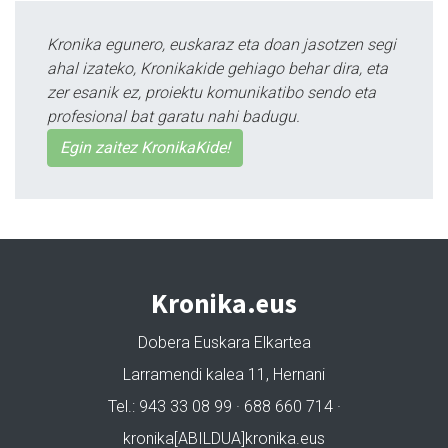
Kronika egunero, euskaraz eta doan jasotzen segi
ahal izateko, Kronikakide gehiago behar dira, eta
zer esanik ez, proiektu komunikatibo sendo eta
profesional bat garatu nahi badugu.
Egin zaitez KronikaKide!
Kronika.eus
Dobera Euskara Elkartea
Larramendi kalea 11, Hernani
Tel.: 943 33 08 99 · 688 660 714 ·
kronika[ABILDUA]kronika.eus