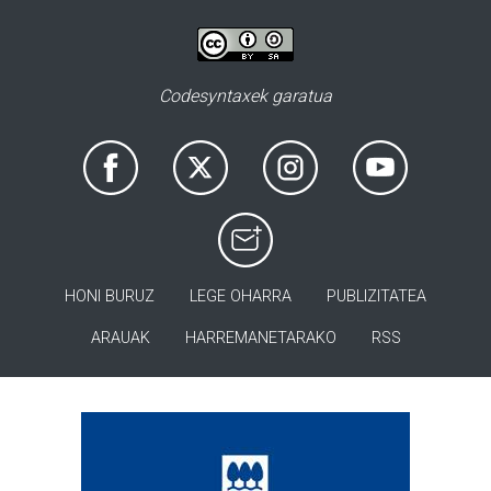
Codesyntaxek garatua
HONI BURUZ
LEGE OHARRA
PUBLIZITATEA
ARAUAK
HARREMANETARAKO
RSS