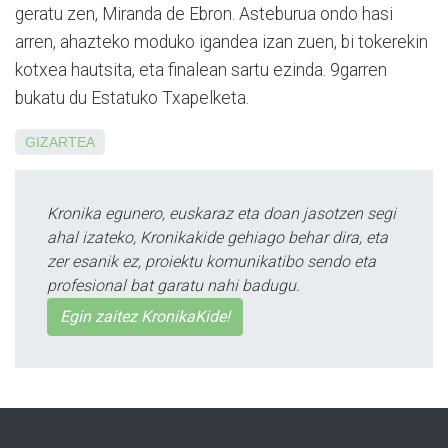
geratu zen, Miranda de Ebron. Asteburua ondo hasi
arren, ahazteko mo­du­ko igandea izan zuen, bi to­ke­rekin
ko­txea hautsita, eta finalean sartu ezinda. 9garren
bukatu du Estatuko Txapelketa.
GIZARTEA
Kronika egunero, euskaraz eta doan jasotzen segi
ahal izateko, Kronikakide gehiago behar dira, eta
zer esanik ez, proiektu komunikatibo sendo eta
profesional bat garatu nahi badugu.
Egin zaitez KronikaKide!