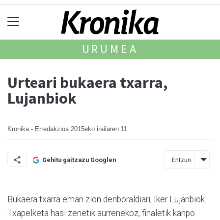
URUMEA
Urteari bukaera txarra,
Lujanbiok
Kronika - Erredakzioa
2015eko irailaren 11
Entzun
Gehitu gaitzazu Googlen
Bukaera txarra eman zion denboraldiari, Iker Lujanbiok.
Txa­pelketa hasi zenetik aurrenekoz, finaletik kanpo