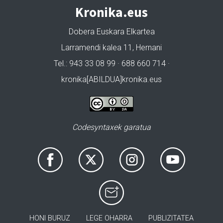
Kronika.eus
Dobera Euskara Elkartea
Larramendi kalea 11, Hernani
Tel.: 943 33 08 99 · 688 660 714 ·
kronika[ABILDUA]kronika.eus
Codesyntaxek garatua
HONI BURUZ
LEGE OHARRA
PUBLIZITATEA