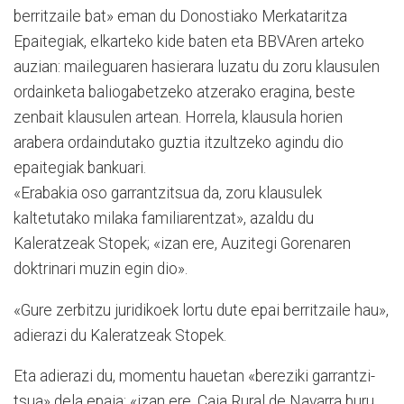
berri­tzaile bat» eman du Donostia­ko Merkataritza
Epaitegiak, el­kar­teko kide baten eta BBVA­ren ar­te­ko
auzian: maileguaren hasi­e­rara luzatu du zoru klausulen
ordainketa baliogabetzeko atze­rako eragina, bes­te
zenbait klausulen artean. Ho­rre­la, klausula horien
arabera ordain­­dutako guztia itzul­tzeko agindu dio
epaitegiak bankuari.
«Erabakia oso garrantzitsua da, zoru klausulek
kaltetutako milaka familiarentzat», azaldu du
Kaleratzeak Sto­p­ek; «izan ere, Auzitegi Gore­na­ren
doktrinari muzin egin dio».
«Gure zerbitzu juridikoek lortu dute epai berritzaile hau»,
adierazi du Kaleratzeak Stopek.
Eta adierazi du, momentu hauetan «bereziki garrantzi­
tsua» dela epaia: «izan ere, Ca­ja Rural de Navarra buru