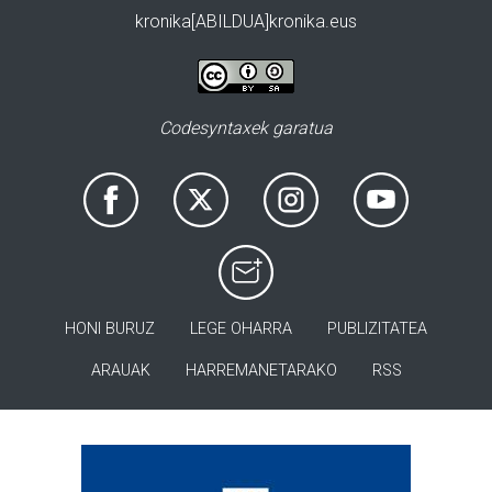
kronika[ABILDUA]kronika.eus
Codesyntaxek garatua
HONI BURUZ
LEGE OHARRA
PUBLIZITATEA
ARAUAK
HARREMANETARAKO
RSS