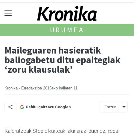
URUMEA
Maileguaren hasieratik
baliogabetu ditu epaitegiak
‘zoru klausulak’
Kronika - Erredakzioa
2015eko irailaren 11
Entzun
Gehitu gaitzazu Googlen
Kaleratzeak Stop elkarteak jakinarazi duenez, «epai