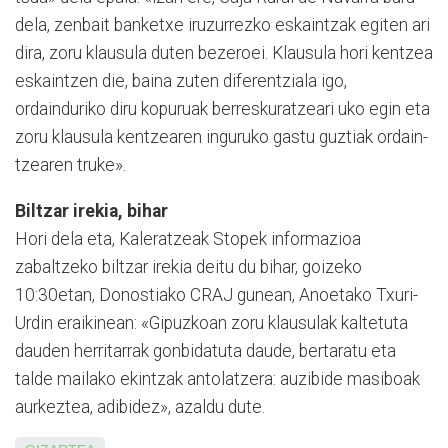
dela, zenbait banketxe iruzurrezko eskaintzak egiten ari
dira, zoru klausula duten bezeroei. Klau­sula hori kentzea
eskaintzen die, baina zuten diferentziala igo,
ordainduriko diru kopuruak berreskuratzeari uko egin eta
zoru klausula kentzearen inguruko gastu guztiak ordain­
tzearen truke».
Biltzar irekia, bihar
Hori dela eta, Kaleratzeak Stopek informazioa
zabaltzeko biltzar irekia deitu du bihar, goizeko
10:30etan, Donostiako CRAJ gunean, Anoetako Txuri-
Urdin eraikinean: «Gipuzkoan zoru klausulak kaltetuta
dauden herritarrak gonbidatuta daude, bertaratu eta
talde mailako ekintzak antolatzera: auzibide masiboak
aurkeztea, adibidez», azaldu dute.