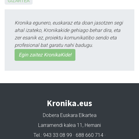
GIZARTEA
Kronika egunero, euskaraz eta doan jasotzen segi
ahal izateko, Kronikakide gehiago behar dira, eta
zer esanik ez, proiektu komunikatibo sendo eta
profesional bat garatu nahi badugu.
Egin zaitez KronikaKide!
Kronika.eus
Dobera Euskara Elkartea
Larramendi kalea 11, Hernani
Tel.: 943 33 08 99 · 688 660 714 ·