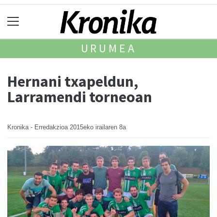
URUMEA
Hernani txapeldun,
Larramendi torneoan
Kronika - Erredakzioa
2015eko irailaren 8a