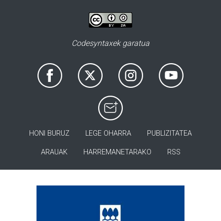
Codesyntaxek garatua
HONI BURUZ
LEGE OHARRA
PUBLIZITATEA
ARAUAK
HARREMANETARAKO
RSS