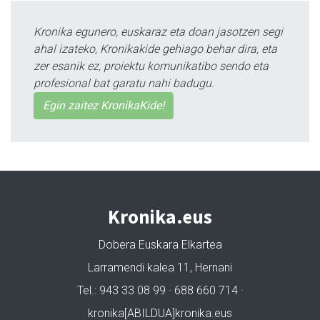
Kronika egunero, euskaraz eta doan jasotzen segi
ahal izateko, Kronikakide gehiago behar dira, eta
zer esanik ez, proiektu komunikatibo sendo eta
profesional bat garatu nahi badugu.
Egin zaitez KronikaKide!
Kronika.eus
Dobera Euskara Elkartea
Larramendi kalea 11, Hernani
Tel.: 943 33 08 99 · 688 660 714 ·
kronika[ABILDUA]kronika.eus