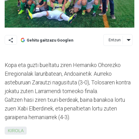
Entzun
Gehitu gaitzazu Googlen
Kopa eta guzti bueltatu ziren Hernaniko Ohorezko
Erregio­na­lak larunbatean, Andoai­n­e­tik. Aurreko
asteburuan Za­rautzi nagusituta (3-0), Tolo­saren kontra
jokatu zuten Larramendi torneoko finala.
Galtzen hasi ziren txuri-berdeak, baina banakoa lortu
zuen Xabi Elberdinek, eta pe­nal­tietan lortu zuten
garaipena hernaniarrek (4-3).
KIROLA