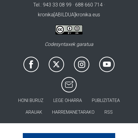
Tel.: 943 33 08 99 · 688 660 714 ·
kronika[ABILDUA]kronika.eus
Codesyntaxek garatua
HONI BURUZ
LEGE OHARRA
PUBLIZITATEA
ARAUAK
HARREMANETARAKO
RSS