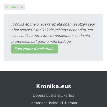
GIZARTEA
Kronika egunero, euskaraz eta doan jasotzen segi
ahal izateko, Kronikakide gehiago behar dira, eta
zer esanik ez, proiektu komunikatibo sendo eta
profesional bat garatu nahi badugu.
Egin zaitez KronikaKide!
Kronika.eus
Dobera Euskara Elkartea
Larramendi kalea 11, Hernani