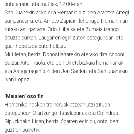
dute arraun, eta mutilek, 12:00etan.
San Juanekin ariko dira Hernanin bizi den Arantxa Arregi
sanjuandarra, eta Amets Zapiain, lehenago Her­nanin ari­
tu­ta­ko astigartarra. Orio, Hibaika eta Zumaia izan­go
dituzte aurkari. Laugarren egin zuten ostegunean, eta
gaur, hobetzea dute helburu.
Mutiletan, berriz, Do­nos­tia­rrarekin aterako dira An­doni
Saizar, Aitor Iraola, eta Jon Urretabizkaia herna­niarrak
eta Astigarragan bizi den Jon Sardon; eta San Juanekin,
Ivan Lopez.
‘Maialen’ oso fin
Hernaniko nesken traineruak atzean utzi zituen
ostegunean Oiartzungo Itsaslapurrak eta Colindres.
Gipuzkoako Ligan, berriz, 6garren egin du, ontzi berri
guztien aurretik.