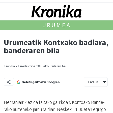
URUMEA
Urumeatik Kontxako badiara,
banderaren bila
Kronika - Erredakzioa
2015eko irailaren 6a
Entzun
Gehitu gaitzazu Googlen
Her­naniarrik ez da faltako gaurkoan, Kontxako Ban­de­
rako aurreneko jardunaldian. Neskek 11:00etan egingo