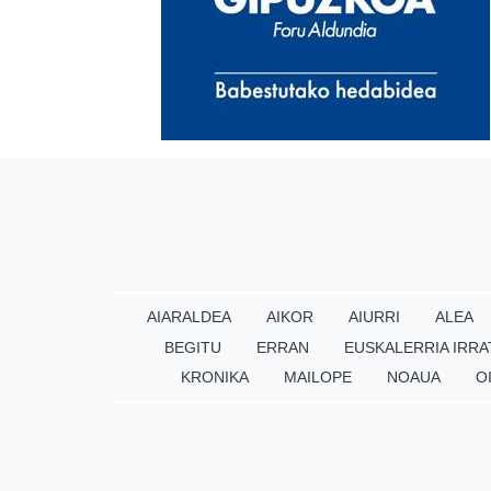
AIARALDEA
AIKOR
AIURRI
ALEA
BEGITU
ERRAN
EUSKALERRIA IRRA
KRONIKA
MAILOPE
NOAUA
O