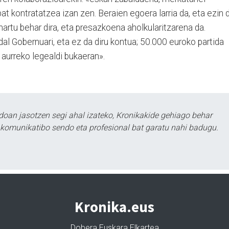
at kontratatzea izan zen. Beraien egoera larria da, eta ezin 
hartu behar dira, eta presazkoena aholkularitzarena da.
l Gober­nu­ari, eta ez da diru kontua; 50.000 euroko partida
, aurreko legealdi bukaeran».
doan jasotzen segi ahal izateko, Kronikakide gehiago behar
tu komunikatibo sendo eta profesional bat garatu nahi badugu.
Kronika.eus
Dobera Euskara Elkartea