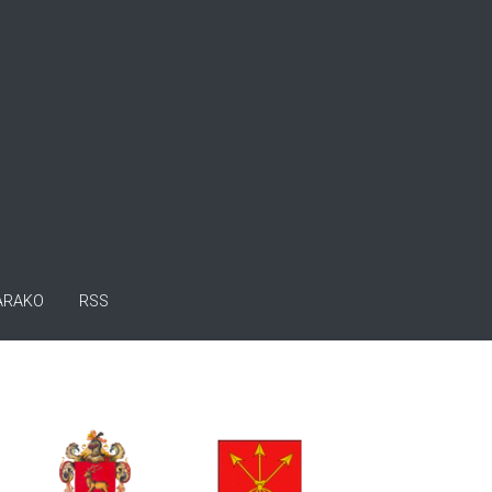
ARAKO
RSS