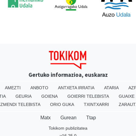
Gertuko informazioa, euskaraz
AMEZTI
ANBOTO
ANTXETA IRRATIA
ATARIA
AZP
TIA
GEURIA
GOIENA
GOIERRI TELEBISTA
GUAIXE
IZMENDI TELEBISTA
ORIO GUKA
TXINTXARRI
ZARAUT
Matx
Gurean
Ttap
Tokikom publizitatea
v16.25.0