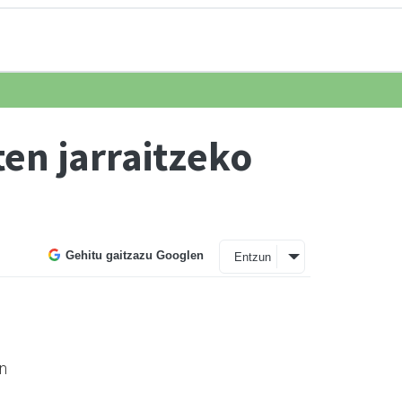
ten jarraitzeko
Gehitu gaitzazu Googlen
Entzun
en