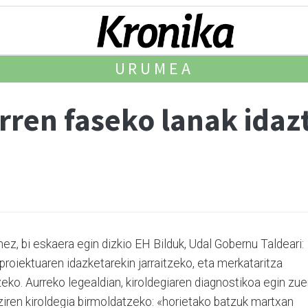
URUMEA
rren faseko lanak idaz
ez, bi eskaera egin dizkio EH Bilduk, Udal Gobernu Talde­a­ri:
proiektuaren idazketarekin jarrai­tzeko, eta merkataritza
zeko. Aurreko legealdian, kiroldegiaren diagnostikoa egin zu
 ziren kiroldegia birmolda­tzeko: «horietako batzuk mar­txan