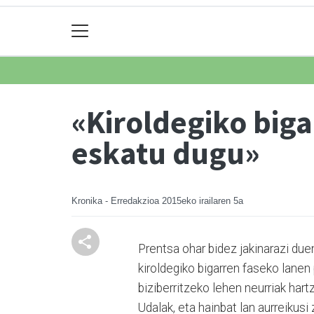
«Kiroldegiko biga
eskatu dugu»
Kronika - Erredakzioa
2015eko irailaren 5a
Prentsa ohar bidez jakinarazi duen
kiroldegiko bigarren faseko lanen 
biziberritzeko lehen neurriak hart
Udalak, eta hainbat lan aurreikusi