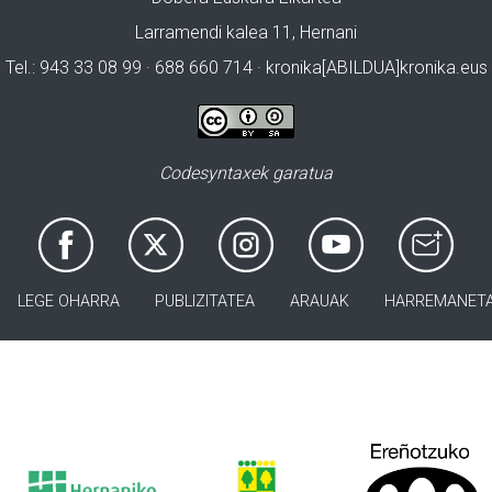
Larramendi kalea 11, Hernani
Tel.: 943 33 08 99 · 688 660 714 · kronika[ABILDUA]kronika.eus
Codesyntaxek garatua
LEGE OHARRA
PUBLIZITATEA
ARAUAK
HARREMANET