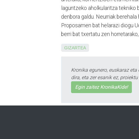
laguntzeko aholkularitza tekniko b
denbora galdu. Neurriak berehala 
Proposamen bat helarazi diogu Uda
berri bat txertatu zen horretarako
GIZARTEA
Kronika egunero, euskaraz eta 
dira, eta zer esanik ez, proiek
Egin zaitez KronikaKide!