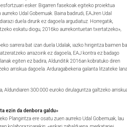
esfortzuari esker. Biga­rren fasekoak egiteko proiektua
aurreko Udal Gobernuak. Baina badirudi, EAJren Udal
iarazi duela dirurik ez dagoela argudiatuz. Horregatik,
ai­tzeko eskatu diogu, 2016ko aurrekontuetan txertatzeko»,
abeko sarrera bat izan duela Udalak, iazko hirigintza baimen ba
 atzeratzeko arrazoirik ez dagoela, EAJ kontra ez badago
, lanak egiten ez badira, Aldunditik 2016an kobratuko diren
eko arriskua dagoela. Arduragabekeria ga­lan­ta litzateke lan
ra, Aldundiaren 300.000 euroko dirulaguntza galtzeko arrisku
eta ezin da denbora galdu»
tzeko Plan­gintza ere osatu zuen aurreko Udal Gobernuak, lau
rren kolaborazioarekin: «eskari zabalduena, merkatariei