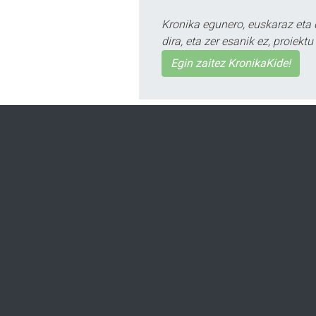
Kronika egunero, euskaraz eta 
dira, eta zer esanik ez, proiek
Egin zaitez KronikaKide!