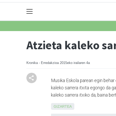
Atzieta kaleko sar
Kronika - Erredakzioa
2015eko irailaren 4a
Musika Eskola parean egin behar d
kaleko sarrera itxita egongo da g
kaleko sarrera itxiko da, baina b
GIZARTEA