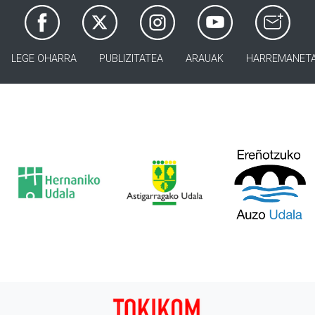
LEGE OHARRA
PUBLIZITATEA
ARAUAK
HARREMANET