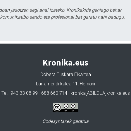
doan jasotzen segi ahal izateko, Kronikakide gehiago behar
tu komunikatibo sendo eta profesional bat garatu nahi badugu.
Kronika.eus
Dobera Euskara Elkartea
Larramendi kalea 11, Hernani
Tel.: 943 33 08 99 · 688 660 714 · kronika[ABILDUA]kronika.eus
Codesyntaxek garatua