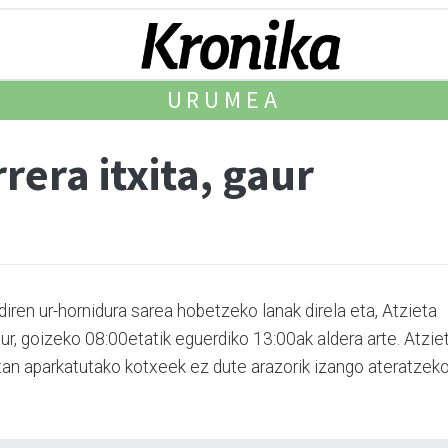
URUMEA
rera itxita, gaur
iren ur-hornidura sarea hobetzeko la­nak direla eta, Atzieta
aur, goizeko 08:00etatik eguerdiko 13:00ak aldera arte. Atzie
ertan aparkatutako kotxeek ez dute arazorik izango ateratzeko