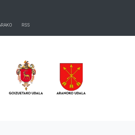
ARAKO
RSS