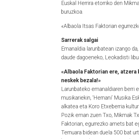
Euskal Herrira etorriko den Mikmak
buruzkoa.
«Albaola Itsas Faktorian egurrezk
Sarrerak salgai
Emanaldia larunbatean izango da, 
daude dagoeneko, Leokadisti libu
«Albaola Faktorian ere, atzera 
neskek bezala!»
Larunbateko emanaldiaren berri e
musikariekin, ‘Her­nani’ Musika Esk
alkatea eta Koro Etxeberria kultur
Pozik eman zuen Txo, Mikmak Txik
Faktorian, egurrezko amets bat egi
Ternuara bidean duela 500 bat urt