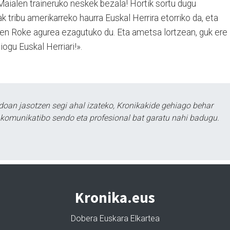
 Maialen traineruko neskek bezala! Hortik sortu dugu
 tribu amerikarreko haurra Euskal Herrira etorriko da, eta
den Roke agurea ezagutuko du. Eta ametsa lortzean, guk ere
ogu Euskal Herriari!».
doan jasotzen segi ahal izateko, Kronikakide gehiago behar
tu komunikatibo sendo eta profesional bat garatu nahi badugu.
Kronika.eus
Dobera Euskara Elkartea