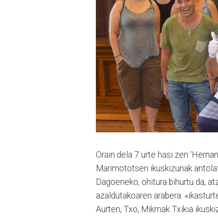
Orain dela 7 urte hasi zen ‘Hernani
Marimototsen ikuskizunak antolatz
Dagoeneko, ohitura bihurtu da, at
azaldutakoaren arabera: «ikasturt
Aurten, Txo, Mikmak Txikia ikuski