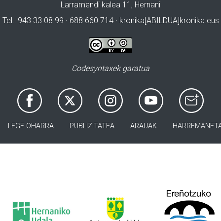
Larramendi kalea 11, Hernani
Tel.: 943 33 08 99 · 688 660 714 · kronika[ABILDUA]kronika.eus
Codesyntaxek garatua
LEGE OHARRA
PUBLIZITATEA
ARAUAK
HARREMANET