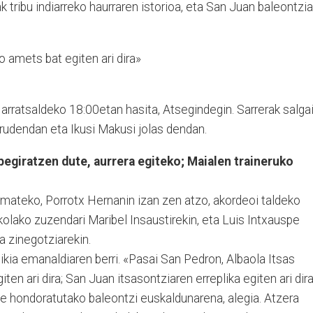
 tribu indiarreko haurraren istorioa, eta San Juan baleontzia
o amets bat egiten ari dira»
arratsaldeko 18:00etan hasita, Atsegindegin. Sarrerak salga
rudendan eta Ikusi Makusi jolas dendan.
begiratzen dute, aurrera egiteko; Maialen traineruko
mateko, Porrotx Her­nanin izan zen atzo, akordeoi taldeko
olako zu­zen­dari Maribel Insaus­ti­rekin, eta Luis Intxauspe
a zinegotziarekin.
ia emanaldiaren berri. «Pasai San Pedron, Albaola Itsas
ten ari dira; San Juan itsasontziaren erreplika egiten ari dira
e hondoratutako baleontzi euskaldunarena, alegia. Atze­ra