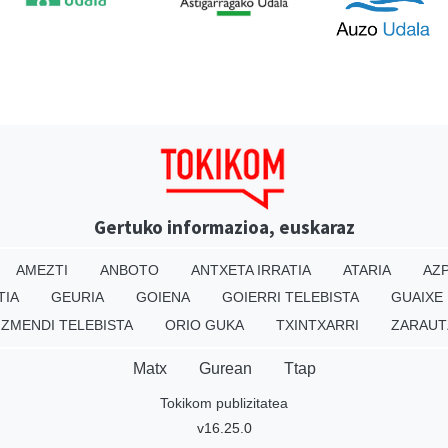
Gertuko informazioa, euskaraz
AMEZTI
ANBOTO
ANTXETA IRRATIA
ATARIA
AZP
TIA
GEURIA
GOIENA
GOIERRI TELEBISTA
GUAIXE
IZMENDI TELEBISTA
ORIO GUKA
TXINTXARRI
ZARAUT
Matx
Gurean
Ttap
Tokikom publizitatea
v16.25.0