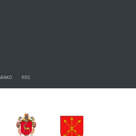
ARAKO
RSS