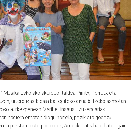
’ Musika Eskolako akor­deoi taldea Pirritx, Po­rrotx eta
en, urtero ikas-bidaia bat egiteko dirua biltzeko asmotan.
zoko aurkezpenean Maribel In­saus­ti zuzendariak
eari hasiera ematen diogu horrela, pozik eta gogoz».
zuna prestatu dute pailazoek; Ameriketatik bale baten gaine