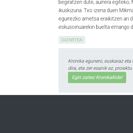
begiratzen dute, aurrera egiteko;
ikuskizuna. Txo izena duen Mikmak
egurrezko ametsa eraikitzen ari 
es­kusoinuarekin buelta emango di
GIZARTEA
Kronika egunero, euskaraz eta 
dira, eta zer esanik ez, proiek
Egin zaitez KronikaKide!