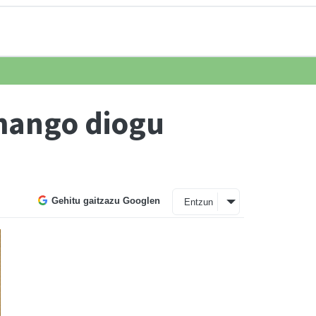
mango diogu
Gehitu gaitzazu Googlen
Entzun