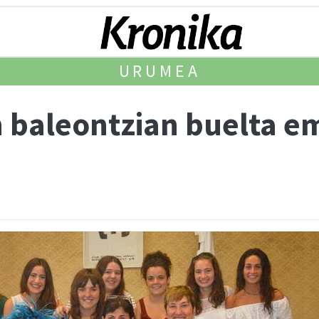
URUMEA
 baleontzian buelta e