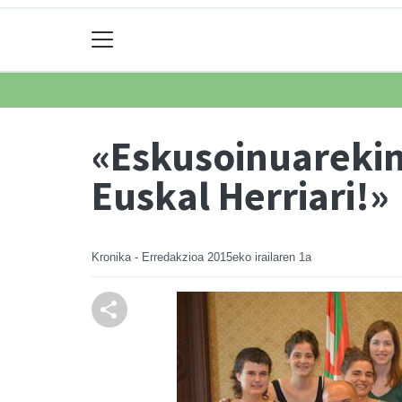
«Eskusoinuarekin
Euskal Herriari!»
Kronika - Erredakzioa
2015eko irailaren 1a