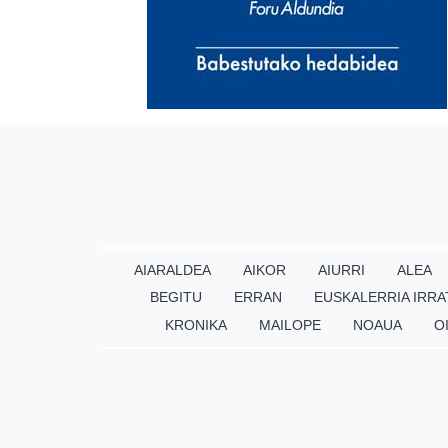
AIARALDEA
AIKOR
AIURRI
ALEA
BEGITU
ERRAN
EUSKALERRIA IRRA
KRONIKA
MAILOPE
NOAUA
O