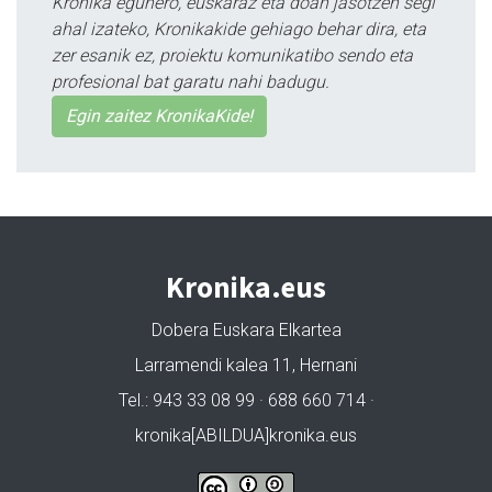
Kronika egunero, euskaraz eta doan jasotzen segi
ahal izateko, Kronikakide gehiago behar dira, eta
zer esanik ez, proiektu komunikatibo sendo eta
profesional bat garatu nahi badugu.
Egin zaitez KronikaKide!
Kronika.eus
Dobera Euskara Elkartea
Larramendi kalea 11, Hernani
Tel.: 943 33 08 99 · 688 660 714 ·
kronika[ABILDUA]kronika.eus