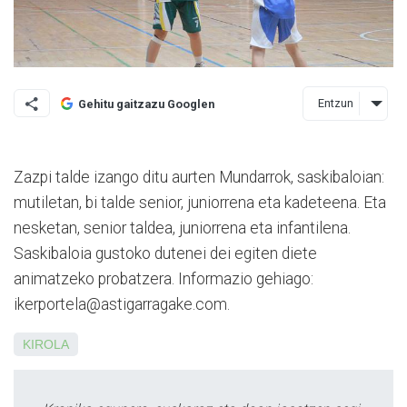
Entzun
Gehitu gaitzazu Googlen
Zazpi talde izango ditu aurten Mundarrok, saskibaloian:
mutiletan, bi talde senior, juniorrena eta kadeteena. Eta
nesketan, senior taldea, juniorrena eta infantilena.
Saskibaloia gustoko dutenei dei egiten diete
animatzeko probatzera. Informazio gehiago:
ikerportela@astigarragake.com.
KIROLA