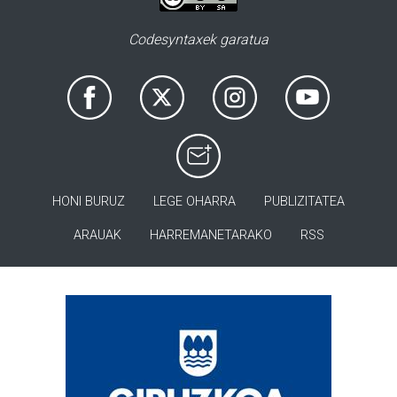
Codesyntaxek garatua
HONI BURUZ
LEGE OHARRA
PUBLIZITATEA
ARAUAK
HARREMANETARAKO
RSS