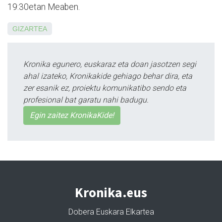
19:30etan Meaben.
GIZARTEA
Kronika egunero, euskaraz eta doan jasotzen segi
ahal izateko, Kronikakide gehiago behar dira, eta
zer esanik ez, proiektu komunikatibo sendo eta
profesional bat garatu nahi badugu.
Egin zaitez KronikaKide!
Kronika.eus
Dobera Euskara Elkartea