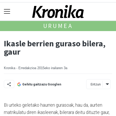
URUMEA
Ikasle berrien guraso bilera,
gaur
Kronika - Erredakzioa
2015eko irailaren 3a
Entzun
Gehitu gaitzazu Googlen
Bi urteko geletako haurren gurasoak, hau da, aurten
matrikulatu diren ikasleenak, bilerara deitu dituzte gaur,