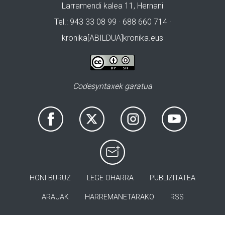
Larramendi kalea 11, Hernani
Tel.: 943 33 08 99 · 688 660 714 ·
kronika[ABILDUA]kronika.eus
Codesyntaxek garatua
HONI BURUZ
LEGE OHARRA
PUBLIZITATEA
ARAUAK
HARREMANETARAKO
RSS