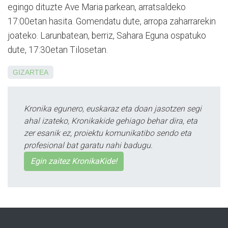
egingo dituzte Ave Maria parkean, arratsaldeko
17:00etan hasita. Gomendatu dute, arropa zaharrarekin
joateko. Larunbatean, berriz, Sahara Eguna ospatuko
dute, 17:30etan Tilosetan.
GIZARTEA
Kronika egunero, euskaraz eta doan jasotzen segi
ahal izateko, Kronikakide gehiago behar dira, eta
zer esanik ez, proiektu komunikatibo sendo eta
profesional bat garatu nahi badugu.
Egin zaitez KronikaKide!