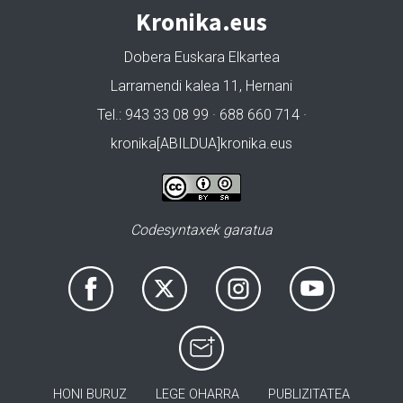
Kronika.eus
Dobera Euskara Elkartea
Larramendi kalea 11, Hernani
Tel.: 943 33 08 99 · 688 660 714 ·
kronika[ABILDUA]kronika.eus
Codesyntaxek garatua
HONI BURUZ
LEGE OHARRA
PUBLIZITATEA