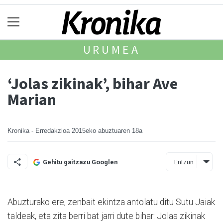
URUMEA
‘Jolas zikinak’, bihar Ave
Marian
Kronika - Erredakzioa
2015eko abuztuaren 18a
Entzun
Gehitu gaitzazu Googlen
Abuzturako ere, zenbait ekintza antolatu ditu Sutu Jaiak
taldeak, eta zita berri bat jarri dute bihar: Jolas zikinak