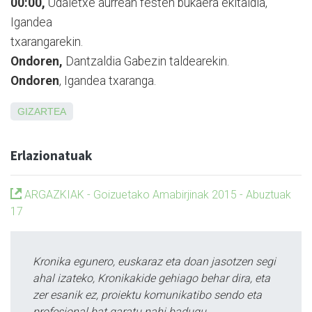
00:00,
Udaletxe aurrean festen bukaera ekitaldia,
Igandea
txarangarekin.
Ondoren,
Dantzaldia Gabezin taldearekin.
Ondoren
, Igandea txaranga.
GIZARTEA
Erlazionatuak
ARGAZKIAK - Goizuetako Amabirjinak 2015 - Abuztuak
17
Kronika egunero, euskaraz eta doan jasotzen segi
ahal izateko, Kronikakide gehiago behar dira, eta
zer esanik ez, proiektu komunikatibo sendo eta
profesional bat garatu nahi badugu.