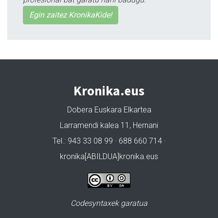
Egin zaitez KronikaKide!
Kronika.eus
Dobera Euskara Elkartea
Larramendi kalea 11, Hernani
Tel.: 943 33 08 99 · 688 660 714 ·
kronika[ABILDUA]kronika.eus
Codesyntaxek garatua