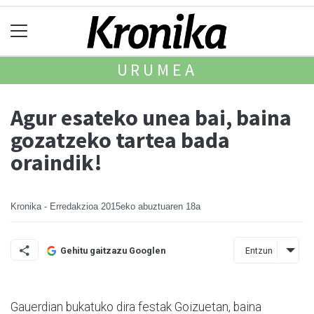
URUMEA
Agur esateko unea bai, baina
gozatzeko tartea bada
oraindik!
Kronika - Erredakzioa
2015eko abuztuaren 18a
Entzun
Gehitu gaitzazu Googlen
Gauerdian bukatuko dira festak Goizuetan, baina