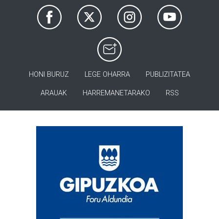
HONI BURUZ
LEGE OHARRA
PUBLIZITATEA
ARAUAK
HARREMANETARAKO
RSS