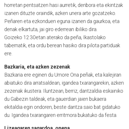
horretan pentsatzen hasi aurretik, denbora eta ekintzak
izanen dituzte oraindik, azken unera arte go­za­tzeko.
Peñaren eta ezkonduen eguna izanen da gaurkoa, eta
denak elkartuta, jai giro ederrean ibiliko dira.
Goizeko 12:30etan aterako da peña, Ikastolako
tabernatik, eta ordu berean hasiko dira pilota partiduak
ere.
Bazkaria, eta azken zezenak
Bazkaria ere eginen du Umore Ona peñak, eta kalejiran
abiatuko dira arratsaldean, igandea txarangarekin, azken
zezenak ikustera. Iluntzean, berriz, dan­tzaldia eskainiko
du Gabezin taldeak, eta gauerdian jaien bukaera
ekitaldia egin ondoren, beste dantza saio bat gidatuko
du. Igandea txarangaren erritmora bukatuko da festa.
Lizeagaren sagardoa, onena