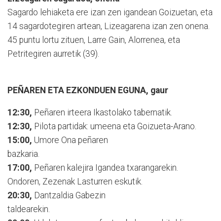
Sagardo lehiaketa ere izan zen igan­dean Goizuetan, eta
14 sa­gar­dotegiren artean, Lizea­ga­re­na izan zen onena.
45 puntu lor­tu zituen, Larre Gain, Alorrenea, eta
Petritegiren aurretik (39).
PEÑAREN ETA EZKONDUEN EGUNA, gaur
12:30,
Peñaren irteera Ikastolako tabernatik.
12:30,
Pilota partidak: umeena eta Goizueta-Arano.
15:00,
Umore Ona peñaren
bazkaria.
17:00,
Peñaren kalejira Igandea txarangarekin.
Ondoren, Zezenak Lasturren eskutik.
20:30,
Dantzaldia Gabezin
taldearekin.