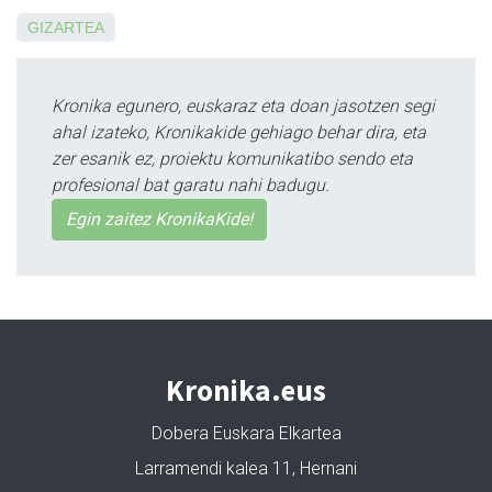
GIZARTEA
Kronika egunero, euskaraz eta doan jasotzen segi
ahal izateko, Kronikakide gehiago behar dira, eta
zer esanik ez, proiektu komunikatibo sendo eta
profesional bat garatu nahi badugu.
Egin zaitez KronikaKide!
Kronika.eus
Dobera Euskara Elkartea
Larramendi kalea 11, Hernani