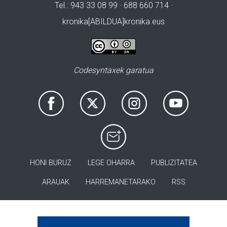
Tel.: 943 33 08 99 · 688 660 714 ·
kronika[ABILDUA]kronika.eus
Codesyntaxek garatua
HONI BURUZ
LEGE OHARRA
PUBLIZITATEA
ARAUAK
HARREMANETARAKO
RSS