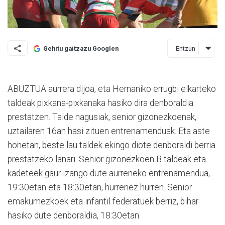
Entzun
Gehitu gaitzazu Googlen
ABUZTUA aurrera dijoa, eta Hernaniko errugbi elkarteko
taldeak pixkana-pixkanaka hasiko dira denboraldia
prestatzen. Talde nagusiak, senior gizonezkoenak,
uztailaren 16an hasi zituen entrenamenduak. Eta aste
honetan, beste lau taldek ekingo diote denboraldi berria
prestatzeko lanari. Senior gizonezkoen B taldeak eta
kadeteek gaur izango dute aurreneko entrenamendua,
19:30etan eta 18:30etan, hurrenez hurren. Senior
emakumezkoek eta infantil federatuek berriz, bihar
hasiko dute denboraldia, 18:30etan.