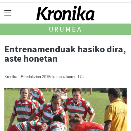
URUMEA
Entrenamenduak hasiko dira,
aste honetan
Kronika - Erredakzioa
2015eko abuztuaren 17a