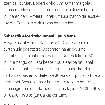
tzen da liburuan. Do­be­rak Abdi Ami Omar mar­go­lari
sahararrarekin egin du lana; haren eskutik izan baitu
ipuinaren berri. Proiektu in­terkulturala izan­go da, eu­s­ke­
raz eta Saharako hiz­kun­tzan bai­tago idatzia.
Saharatik etorritako umeei, ipuin bana
Hego Euskal Herrira Saha­rako 450 ume etorri dira
aurten uda pasatzera. Doberaren nahia da, ume
bakoitzari ipuin bat ematea opari. Doberak berak 50
ipuin emango ditu, eta beste 400 aleak banatu ahal
izateko laguntza behar du. Bi modu daude: batetik
partizi­pazioak erosi daitezke 30 euroan, ipuina lortu eta
beste bat Saharako haur bati ema­teko; edo bestetik,
dirua in­gresatu daiteke, izen abizenak jarriz, 2100 2403
81 0200139836 (La Caixa) kontuan.