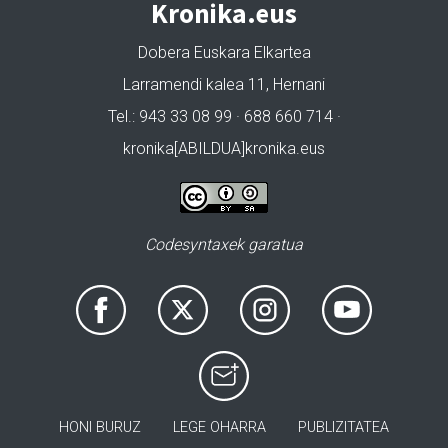
Kronika.eus
Dobera Euskara Elkartea
Larramendi kalea 11, Hernani
Tel.: 943 33 08 99 · 688 660 714 ·
kronika[ABILDUA]kronika.eus
Codesyntaxek garatua
HONI BURUZ
LEGE OHARRA
PUBLIZITATEA