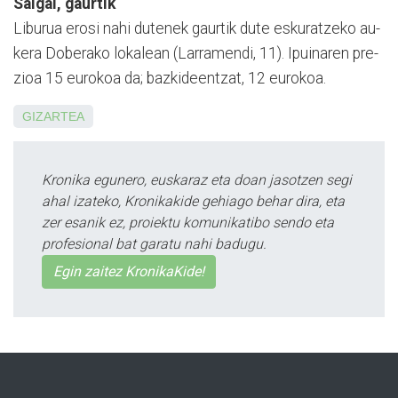
Salgai, gaurtik
Liburua erosi nahi dutenek gaurtik dute eskuratzeko au­
kera Doberako lokalean (La­rra­mendi, 11). Ipuinaren pre­
zioa 15 eurokoa da; bazki­deentzat, 12 eurokoa.
GIZARTEA
Kronika egunero, euskaraz eta doan jasotzen segi
ahal izateko, Kronikakide gehiago behar dira, eta
zer esanik ez, proiektu komunikatibo sendo eta
profesional bat garatu nahi badugu.
Egin zaitez KronikaKide!