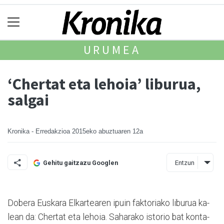
URUMEA
‘Chertat eta lehoia’ liburua,
salgai
Kronika - Erredakzioa
2015eko abuztuaren 12a
Entzun
Gehitu gaitzazu Googlen
Dobera Euskara Elkartearen ipuin faktoriako liburua ka­
lean da: Chertat eta lehoia. Saharako istorio bat kon­ta­