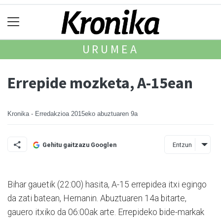
URUMEA
Errepide mozketa, A-15ean
Kronika - Erredakzioa
2015eko abuztuaren 9a
Entzun
Gehitu gaitzazu Googlen
Bihar gauetik (22:00) hasita, A-15 errepidea itxi egingo
da zati batean, Hernanin. Abuztuaren 14a bitarte,
gauero itxiko da 06:00ak arte. Errepideko bide-markak