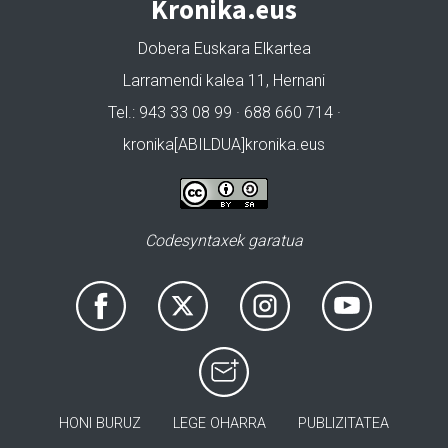
Kronika.eus
Dobera Euskara Elkartea
Larramendi kalea 11, Hernani
Tel.: 943 33 08 99 · 688 660 714 ·
kronika[ABILDUA]kronika.eus
Codesyntaxek garatua
HONI BURUZ
LEGE OHARRA
PUBLIZITATEA