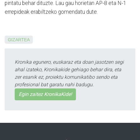
pintatu behar dituzte. Lau gau horietan AP-8 eta N-1
errepideak erabiltzeko gomendatu dute.
GIZARTEA
Kronika egunero, euskaraz eta doan jasotzen segi
ahal izateko, Kronikakide gehiago behar dira, eta
zer esanik ez, proiektu komunikatibo sendo eta
profesional bat garatu nahi badugu.
Egin zaitez KronikaKide!