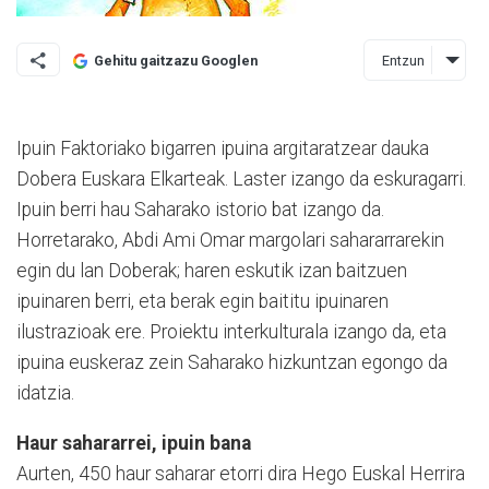
Entzun
Gehitu gaitzazu Googlen
Ipuin Faktoriako bigarren ipuina argitaratzear dauka
Dobera Euskara Elkarteak. Laster izango da eskuragarri.
Ipuin berri hau Saharako istorio bat izango da.
Horretarako, Abdi Ami Omar margolari sahararrarekin
egin du lan Doberak; haren eskutik izan baitzuen
ipuinaren berri, eta berak egin baititu ipuinaren
ilustrazioak ere. Proiektu interkulturala izango da, eta
ipuina euskeraz zein Saharako hizkuntzan egongo da
idatzia.
Haur sahararrei, ipuin bana
Aurten, 450 haur saharar etorri dira Hego Euskal Herrira