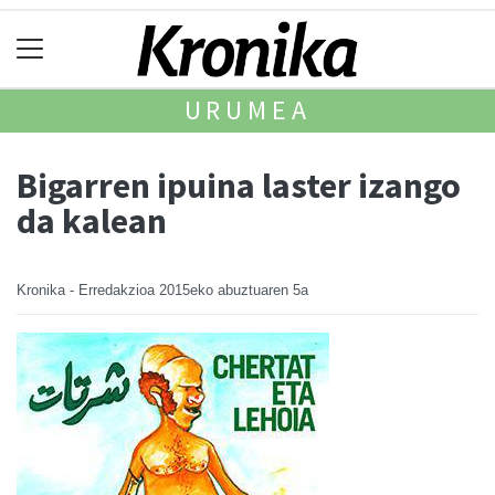
URUMEA
Bigarren ipuina laster izango
da kalean
Kronika - Erredakzioa
2015eko abuztuaren 5a