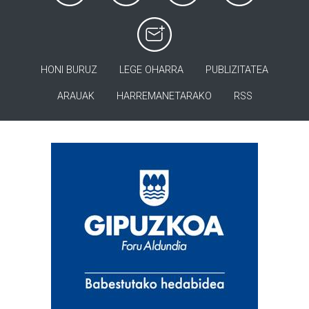
HONI BURUZ
LEGE OHARRA
PUBLIZITATEA
ARAUAK
HARREMANETARAKO
RSS