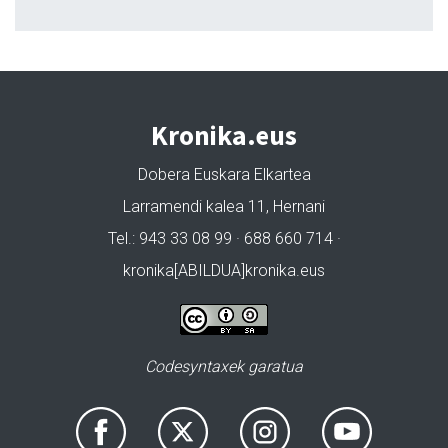
Kronika.eus
Dobera Euskara Elkartea
Larramendi kalea 11, Hernani
Tel.: 943 33 08 99 · 688 660 714 ·
kronika[ABILDUA]kronika.eus
Codesyntaxek garatua