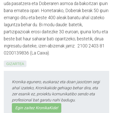
uda pasatzera eta Doberaren asmoa da bakoitzari ipuin
bana ematea opari. Horretarako, Doberak berak 50 ipuin
emango ditu eta beste 400 aleak banatu ahal izateko
laguntza behar du. Bi modu daude: batetik,
partizipazioak erosi daitezke 30 euroan, ipuina lortu eta
beste bat haur saharar bati oparitzeko; bestetik, dirua
ingresatu daiteke, izen-abizenak jarriz: 2100 2403 81
0200139836 (La Caixa).
GIZARTEA
Kronika egunero, euskaraz eta doan jasotzen segi
ahal izateko, Kronikakide gehiago behar dira, eta
zer esanik ez, proiektu komunikatibo sendo eta
profesional bat garatu nahi badugu.
Egin zaitez KronikaKide!