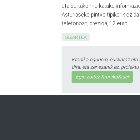
eta bertako merkatuko informazioa
Asturiaseko pintxo tipikorik ez 
telefonoan; prezioa, 12 euro.
GIZARTEA
Kronika egunero, euskaraz eta 
dira, eta zer esanik ez, proiek
Egin zaitez KronikaKide!