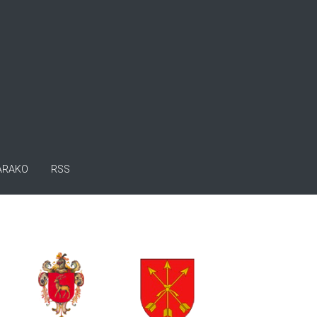
ARAKO
RSS