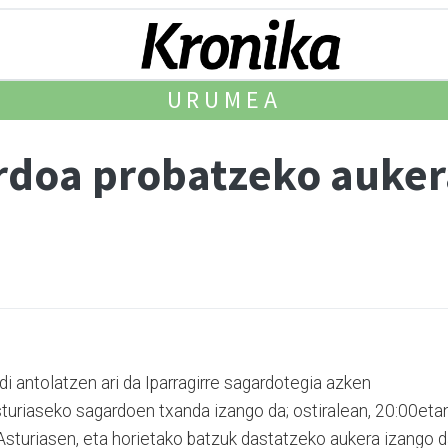
URUMEA
rdoa probatzeko aukera
di antolatzen ari da Iparragirre sagardotegia azken
turiaseko sagardoen txanda izango da; ostiralean, 20:00etan
turiasen, eta horietako batzuk dastatzeko aukera izango d