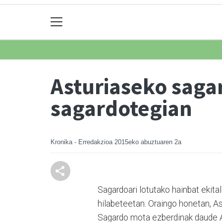
Asturiaseko saga
sagardotegian
Kronika - Erredakzioa
2015eko abuztuaren 2a
Sagardoari lotutako hainbat ekital
hilabeteetan. Oraingo honetan, As
Sagardo mota ezberdinak daude As