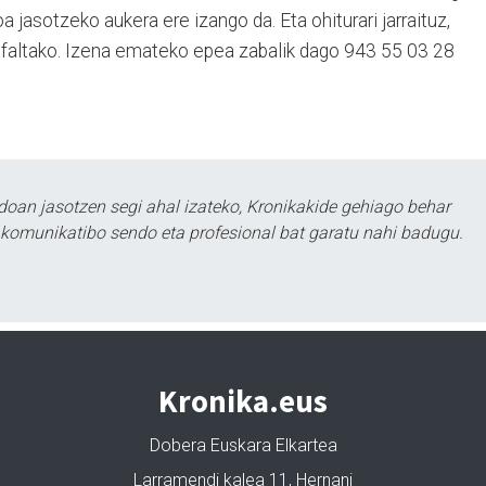
 jasotzeko aukera ere izango da. Eta ohiturari jarraituz,
da faltako. Izena emateko epea zabalik dago 943 55 03 28
doan jasotzen segi ahal izateko, Kronikakide gehiago behar
tu komunikatibo sendo eta profesional bat garatu nahi badugu.
Kronika.eus
Dobera Euskara Elkartea
Larramendi kalea 11, Hernani