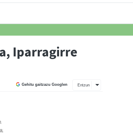
, Iparragirre
Gehitu gaitzazu Googlen
Entzun
.
a;