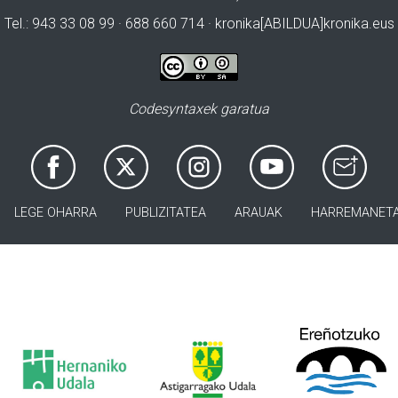
Tel.: 943 33 08 99 · 688 660 714 · kronika[ABILDUA]kronika.eus
Codesyntaxek garatua
LEGE OHARRA
PUBLIZITATEA
ARAUAK
HARREMANET