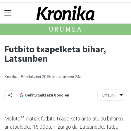
URUMEA
Futbito txapelketa bihar,
Latsunben
Kronika - Erredakzioa
2015eko uztailaren 24a
Entzun
Gehitu gaitzazu Googlen
Molotoff irratiak futbito txapelketa antolatu du biharko;
arratsaldeko 16:00etan izango da, Latsunbeko futbol