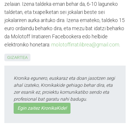
zelaian. Izena taldeka eman behar da, 6-10 laguneko
taldetan, eta txapelketan sei jokalari beste sei
jokalariren aurka arituko dira. Izena emateko, taldeko 15
euro ordaindu beharko dira, eta mezu bat idatzi beharko
da Molotoff Irratiaren Facebookera edo helbide
elektroniko honetara:
molotoffirratilibrea@gmail.com
.
GIZARTEA
Kronika egunero, euskaraz eta doan jasotzen segi
ahal izateko, Kronikakide gehiago behar dira, eta
zer esanik ez, proiektu komunikatibo sendo eta
profesional bat garatu nahi badugu.
Egin zaitez KronikaKide!