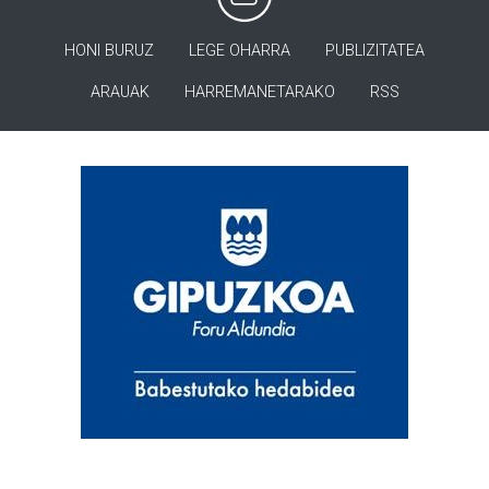
HONI BURUZ
LEGE OHARRA
PUBLIZITATEA
ARAUAK
HARREMANETARAKO
RSS