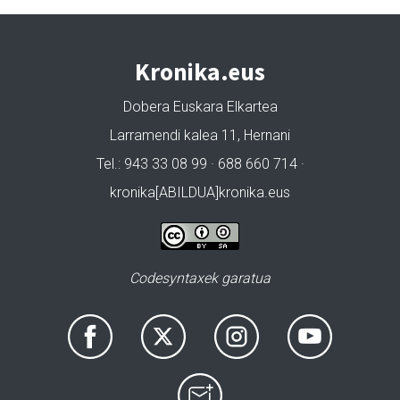
Kronika.eus
Dobera Euskara Elkartea
Larramendi kalea 11, Hernani
Tel.: 943 33 08 99 · 688 660 714 ·
kronika[ABILDUA]kronika.eus
Codesyntaxek garatua