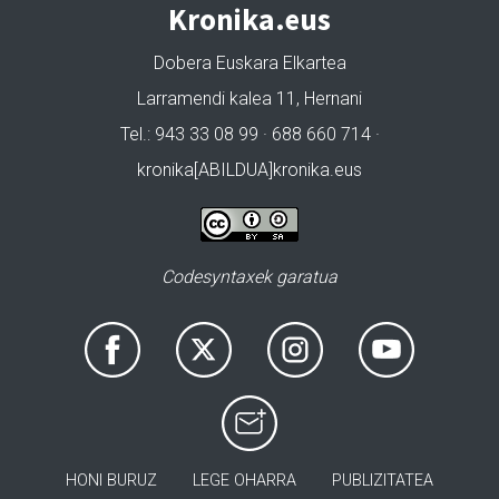
Kronika.eus
Dobera Euskara Elkartea
Larramendi kalea 11, Hernani
Tel.: 943 33 08 99 · 688 660 714 ·
kronika[ABILDUA]kronika.eus
Codesyntaxek garatua
HONI BURUZ
LEGE OHARRA
PUBLIZITATEA