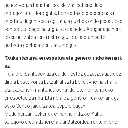
hauek: «egun hauetan, pozak izan beharko luke
protagonista. Horregatik, herriko talde desberdinekin
prestatu du­gun festa egitaraua guztiok ondo pasatzeko
pentsatuta dago, haur gazte eta heldu Astigarraga herri
el­kar­tua izatea lortu nahi du­gu, eta jaietan parte
hartzera gonbidatzen zaituztegu».
Txukuntasuna, errespetua eta genero-indarkeriarik
ez
Hala ere, Santosek azaldu du, festez gozatzeagatik ez
direla beste kontu batzuk ahaztu behar: «herria ahalik
eta txukunen mantendu behar da, eta herritarrekiko
errespetua zaindu. Eta nola ez, genero-indarkeriarik ga­
be­ko Santio jaiak izatea es­pero dugu».
Modu berean, eskerrak eman nahi dizkie Kultur
bulegoko arduradunei eta Jai Batzordean aritu direnei: