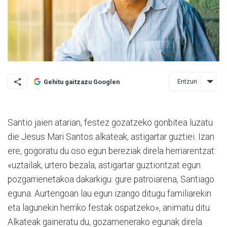
Entzun
Gehitu gaitzazu Googlen
Santio jaien atarian, festez gozatzeko gonbitea luzatu
die Jesus Mari Santos alkateak, astigartar guztiei. Izan
ere, gogoratu du oso egun bereziak direla herriarentzat:
«uztailak, urtero bezala, astigartar guztiontzat egun
pozgarrienetakoa dakarkigu: gure patroiarena, Santiago
eguna. Aurtengoan lau egun izango ditugu familiarekin
eta lagunekin herriko festak ospatzeko», animatu ditu.
Alkateak gaineratu du, gozamenerako egunak direla