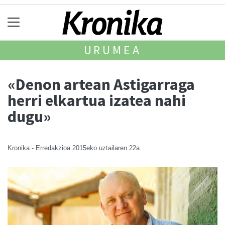
URUMEA
«Denon artean Astigarraga
herri elkartua izatea nahi
dugu»
Kronika - Erredakzioa
2015eko uztailaren 22a