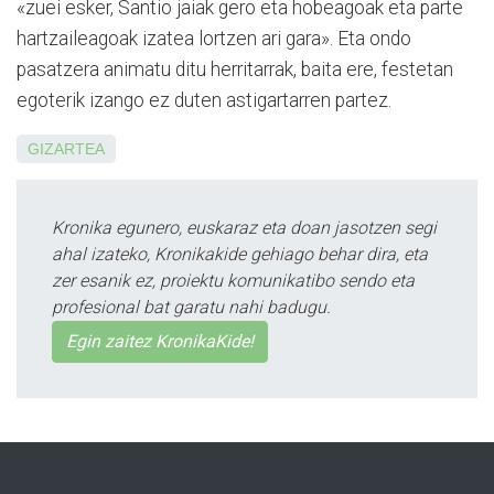
«zuei esker, Santio jaiak gero eta hobeagoak eta parte
hartzaileagoak izatea lortzen ari gara». Eta ondo
pasatzera animatu ditu herritarrak, baita ere, festetan
egoterik izango ez duten astigartarren partez.
GIZARTEA
Kronika egunero, euskaraz eta doan jasotzen segi
ahal izateko, Kronikakide gehiago behar dira, eta
zer esanik ez, proiektu komunikatibo sendo eta
profesional bat garatu nahi badugu.
Egin zaitez KronikaKide!