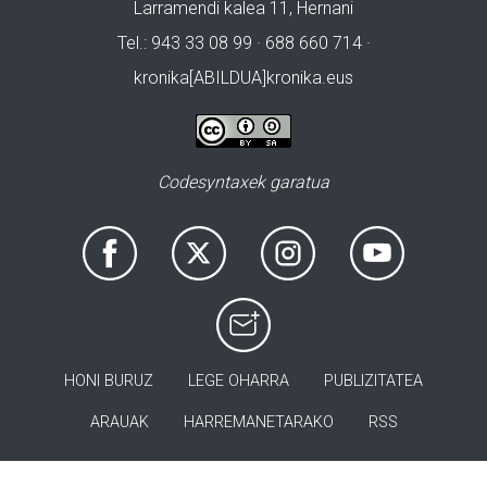
Larramendi kalea 11, Hernani
Tel.: 943 33 08 99 · 688 660 714 ·
kronika[ABILDUA]kronika.eus
Codesyntaxek garatua
HONI BURUZ
LEGE OHARRA
PUBLIZITATEA
ARAUAK
HARREMANETARAKO
RSS