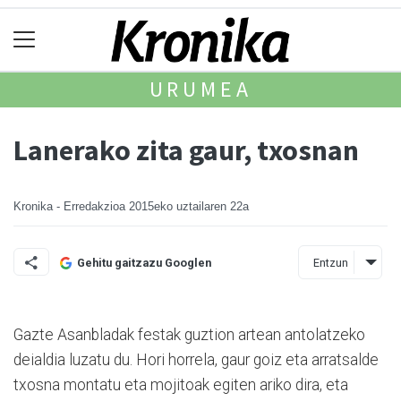
URUMEA
Lanerako zita gaur, txosnan
Kronika - Erredakzioa
2015eko uztailaren 22a
Entzun
Gehitu gaitzazu Googlen
Gazte Asanbladak festak guztion artean antolatzeko
deialdia luzatu du. Hori horrela, gaur goiz eta arratsalde
txosna montatu eta mojitoak egiten ariko dira, eta