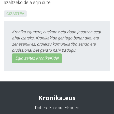
azaltzeko deia egin dute.
GIZARTEA
Kronika egunero, euskaraz eta doan jasotzen segi
ahal izateko, Kronikakide gehiago behar dira, eta
zer esanik ez, proiektu komunikatibo sendo eta
profesional bat garatu nahi badugu.
Egin zaitez KronikaKide!
Kronika.eus
Dobera Euskara Elkartea