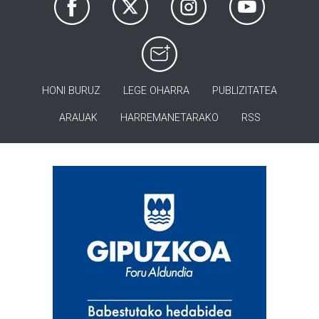
HONI BURUZ
LEGE OHARRA
PUBLIZITATEA
ARAUAK
HARREMANETARAKO
RSS