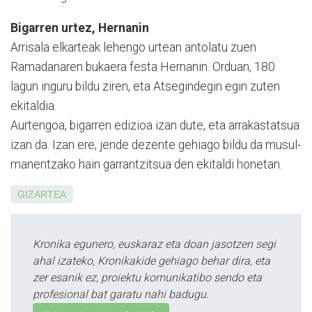
Bigarren urtez, Hernanin
Arrisala elkarteak lehengo urtean antolatu zuen
Ramadanaren bukaera festa Hernanin. Orduan, 180
lagun inguru bildu ziren, eta Atsegindegin egin zuten
ekitaldia.
Aurtengoa, bigarren edi­zi­oa izan dute, eta arra­kas­ta­tsua
izan da. Izan ere, jende de­zente gehiago bildu da mu­sul­
ma­nentzako hain garran­tzitsua den ekitaldi honetan.
GIZARTEA
Kronika egunero, euskaraz eta doan jasotzen segi
ahal izateko, Kronikakide gehiago behar dira, eta
zer esanik ez, proiektu komunikatibo sendo eta
profesional bat garatu nahi badugu.