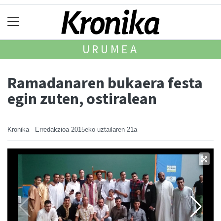
URUMEA
Ramadanaren bukaera festa
egin zuten, ostiralean
Kronika - Erredakzioa
2015eko uztailaren 21a