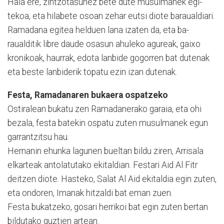
Hala ere, zintzotasunez bete dute musulmanek egi­
tekoa, eta hilabete osoan ze­har eutsi diote baraualdiari.
Ramadana egitea helduen lana izaten da, eta ba­
raualditik libre daude osasun ahuleko agureak, gaixo
kronikoak, haurrak, edota lanbide gogorren bat dutenak
eta beste lanbiderik topatu ezin izan dutenak.
Festa, Ramadanaren bukaera ospatzeko
Ostiralean bukatu zen Ramadanerako garaia, eta ohi
bezala, festa batekin ospatu zuten musulmanek egun
garrantzitsu hau.
Hernanin ehunka lagunen bueltan bildu ziren, Arrisala
elkarteak antolatutako ekitaldian. Festari Aid Al Fitr
deitzen dio­te. Hasteko, Salat Al Aid eki­taldia egin zuten,
eta ondoren, Imanak hitzaldi bat eman zuen.
Festa bukatzeko, gosari herrikoi bat egin zuten bertan
bildutako guztien artean.