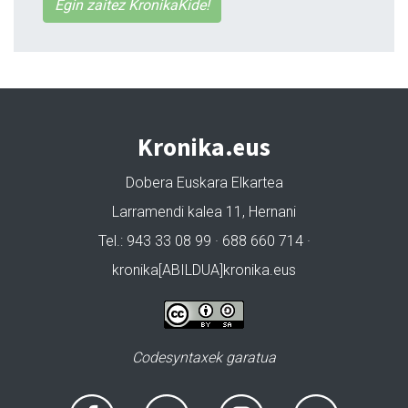
Egin zaitez KronikaKide!
Kronika.eus
Dobera Euskara Elkartea
Larramendi kalea 11, Hernani
Tel.: 943 33 08 99 · 688 660 714 ·
kronika[ABILDUA]kronika.eus
Codesyntaxek garatua