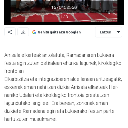
Entzun
Gehitu gaitzazu Googlen
Arrisala elkarteak anto­latuta, Ramadanaren bukaera
festa egin zuten ostiralean ehunka lagunek, kirol­de­giko
frontoian.
Elkarbizitza eta integrazio­aren alde lanean aritzeagatik,
eskerrak eman nahi izan dizkie Arrisala elkarteak Her­
naniko Udalari eta kiroldegiko frontoia prestatzen
lagundu­tako langileei. Era berean, zorionak eman
dizkiete Ramadana egin eta bukaerako festan parte
hartu zuten musulmanei.