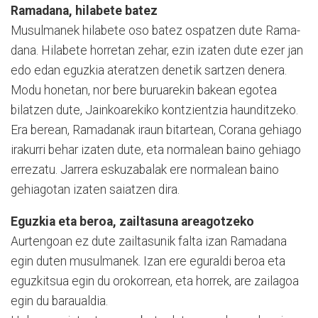
Ramadana, hilabete batez
Musulmanek hilabete oso batez ospatzen dute Rama­
dana. Hilabete horretan zehar, ezin izaten dute ezer jan
edo edan eguzkia ateratzen denetik sartzen denera.
Modu honetan, nor bere buruarekin bakean egotea
bilatzen dute, Jainkoarekiko kontzientzia haunditzeko.
Era berean, Ramadanak iraun bitartean, Corana gehiago
irakurri behar izaten dute, eta normalean baino gehiago
errezatu. Jarrera eskuzabalak ere normalean baino
gehiagotan izaten saiatzen dira.
Eguzkia eta beroa, zailtasuna areagotzeko
Aurtengoan ez dute zail­tasunik falta izan Ramadana
egin duten musulmanek. Izan ere eguraldi beroa eta
eguzkitsua egin du oro­ko­rrean, eta horrek, are zailagoa
egin du baraualdia.