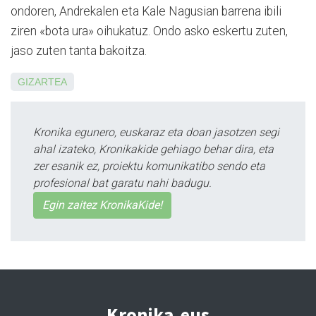
ondoren, An­dre­kalen eta Kale Nagusian barrena ibili
ziren «bota ura» oihukatuz. Ondo asko eskertu zuten,
jaso zuten tanta bakoitza.
GIZARTEA
Kronika egunero, euskaraz eta doan jasotzen segi
ahal izateko, Kronikakide gehiago behar dira, eta
zer esanik ez, proiektu komunikatibo sendo eta
profesional bat garatu nahi badugu.
Egin zaitez KronikaKide!
Kronika.eus