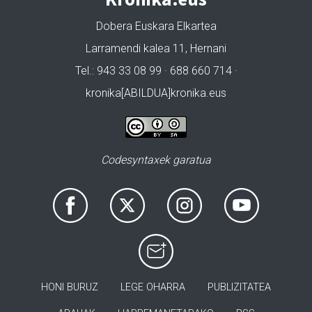
Dobera Euskara Elkartea
Larramendi kalea 11, Hernani
Tel.: 943 33 08 99 · 688 660 714 ·
kronika[ABILDUA]kronika.eus
Codesyntaxek garatua
HONI BURUZ
LEGE OHARRA
PUBLIZITATEA