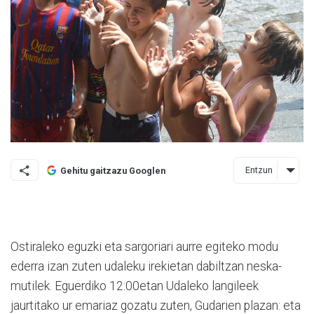
Entzun
Gehitu gaitzazu Googlen
Ostiraleko eguzki eta sargoriari aurre egiteko modu
ederra izan zuten udaleku irekietan dabiltzan neska-
mutilek. Eguerdiko 12:00­etan Udaleko langileek
jaurtitako ur emariaz gozatu zuten, Gu­da­rien plazan: eta