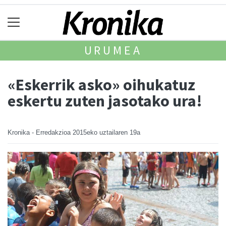
URUMEA
«Eskerrik asko» oihukatuz
eskertu zuten jasotako ura!
Kronika - Erredakzioa
2015eko uztailaren 19a