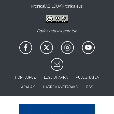
kronika[ABILDUA]kronika.eus
Codesyntaxek garatua
HONI BURUZ
LEGE OHARRA
PUBLIZITATEA
ARAUAK
HARREMANETARAKO
RSS