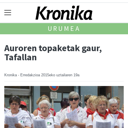
URUMEA
Auroren topaketak gaur,
Tafallan
Kronika - Erredakzioa
2015eko uztailaren 19a