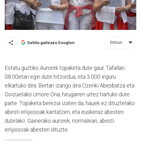
Entzun
Gehitu gaitzazu Googlen
Estatu guztiko Aurorek topaketa dute gaur, Tafallan.
08:00­etan egin dute hitzordua, eta 3.000 inguru
elkartuko dira. Bertan izango dira Ozenki Abesbatza eta
Goizuetako Umore Ona; hirugarren urtez hartuko dute
parte. Topaketa berezia izaten da, hauek ez dituztelako
abesti erlijiosoak kantatzen, eta euskeraz abesten
dutelako. Gainerako aurorek, normalean, abesti
erlijiosoak abesten dituzte.