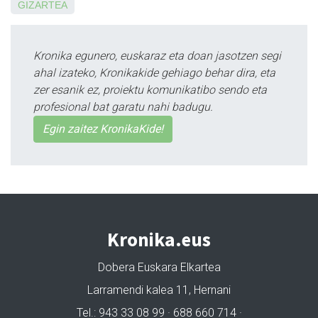
GIZARTEA
Kronika egunero, euskaraz eta doan jasotzen segi
ahal izateko, Kronikakide gehiago behar dira, eta
zer esanik ez, proiektu komunikatibo sendo eta
profesional bat garatu nahi badugu.
Egin zaitez KronikaKide!
Kronika.eus
Dobera Euskara Elkartea
Larramendi kalea 11, Hernani
Tel.: 943 33 08 99 · 688 660 714 ·