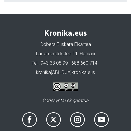
Kronika.eus
Dobera Euskara Elkartea
Larramendi kalea 11, Hernani
Tel.: 943 33 08 99 · 688 660 714 ·
kronika[ABILDUA]kronika.eus
Codesyntaxek garatua