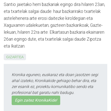
Santio jaietako herri bazkariak egingo dira hilaren 23an,
eta txartelak salgai daude: haur bazkarirako txartelak
astelehenera arte erosi daitezke kiroldegian eta
Xaguxarren udalekuetan; gazteen bazkarikoak, Gaz­te­
lekuan, hilaren 22ra arte. Elkartasun bazkaria ekainaren
26an egingo dute, eta txartelak salgai daude Zipotza
eta Ikatzan.
GIZARTEA
Kronika egunero, euskaraz eta doan jasotzen segi
ahal izateko, Kronikakide gehiago behar dira, eta
zer esanik ez, proiektu komunikatibo sendo eta
profesional bat garatu nahi badugu.
Egin zaitez KronikaKide!