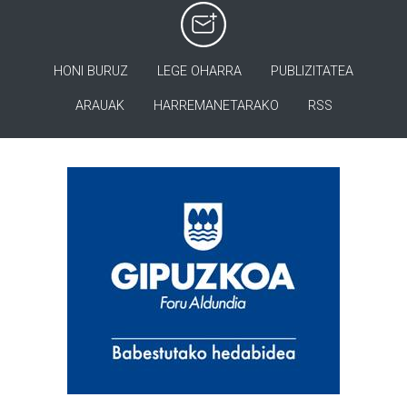
HONI BURUZ
LEGE OHARRA
PUBLIZITATEA
ARAUAK
HARREMANETARAKO
RSS