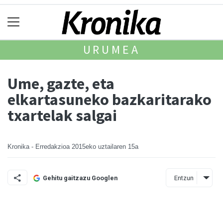
URUMEA
Ume, gazte, eta
elkartasuneko bazkaritarako
txartelak salgai
Kronika - Erredakzioa
2015eko uztailaren 15a
Entzun
Gehitu gaitzazu Googlen