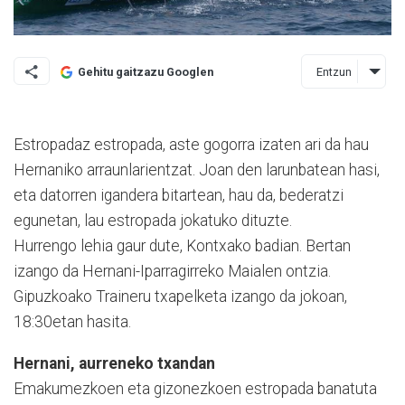
Entzun
Gehitu gaitzazu Googlen
Estropadaz estropada, aste gogorra izaten ari da hau
Hernaniko arraunlarientzat. Joan den larunbatean hasi,
eta datorren igandera bitartean, hau da, bederatzi
egunetan, lau estropada jokatuko dituzte.
Hurrengo lehia gaur dute, Kontxako badian. Bertan
izango da Hernani-Iparragirreko Maialen ontzia.
Gipuzkoako Traineru txapelketa izango da jokoan,
18:30etan hasita.
Hernani, aurreneko txandan
Emakumezkoen eta gizonezkoen estropada banatuta