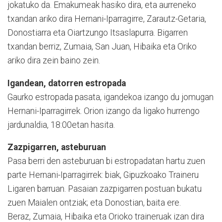
jokatuko da. Emakumeak hasiko dira, eta aurreneko
txandan ariko dira Hernani-Ipa­rra­girre, Zarautz-Getaria,
Donos­tiarra eta Oiartzungo Itsas­lapurra. Bigarren
txandan berriz, Zumaia, San Juan, Hibaika eta Oriko
ariko dira zein baino zein.
Igandean, datorren estropada
Gaurko estropada pasata, igandekoa izango du jomugan
Hernani-Iparragirrek. Orion izango da ligako hurrengo
jardunaldia, 18:00etan hasita.
Zazpigarren, asteburuan
Pasa berri den asteburuan bi estropadatan hartu zuen
parte Hernani-Iparragirrek: biak, Gipuzkoako Traineru
Ligaren barruan. Pasaian zazpigarren postuan bukatu
zuen Maialen ontziak; eta Do­nos­tian, baita ere.
Beraz, Zumaia, Hibaika eta Orioko traineruak izan dira