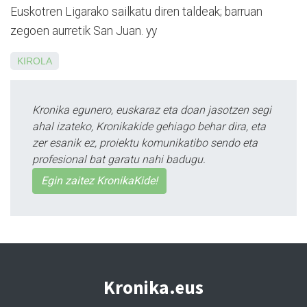
Euskotren Ligarako sailkatu diren taldeak; barruan
zegoen aurretik San Juan. yy
KIROLA
Kronika egunero, euskaraz eta doan jasotzen segi
ahal izateko, Kronikakide gehiago behar dira, eta
zer esanik ez, proiektu komunikatibo sendo eta
profesional bat garatu nahi badugu.
Egin zaitez KronikaKide!
Kronika.eus