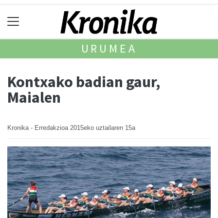
URUMEA
Kontxako badian gaur,
Maialen
Kronika - Erredakzioa
2015eko uztailaren 15a