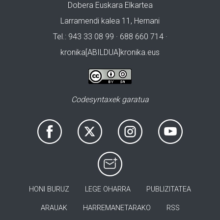
Dobera Euskara Elkartea
Larramendi kalea 11, Hernani
Tel.: 943 33 08 99 · 688 660 714 ·
kronika[ABILDUA]kronika.eus
Codesyntaxek garatua
HONI BURUZ
LEGE OHARRA
PUBLIZITATEA
ARAUAK
HARREMANETARAKO
RSS