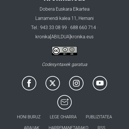
Dobera Euskara Elkartea
Larramendi kalea 11, Hernani
Tel.: 943 33 08 99 · 688 660 714 ·
kronika[ABILDUA]kronika.eus
Codesyntaxek garatua
HONI BURUZ
LEGE OHARRA
PUBLIZITATEA
ARAUAK
HARREMANETARAKO
RSS