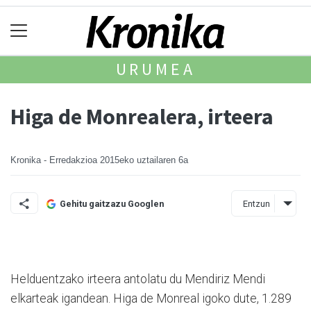
URUMEA
Higa de Monrealera, irteera
Kronika - Erredakzioa
2015eko uztailaren 6a
Entzun
Gehitu gaitzazu Googlen
Helduentzako irteera antolatu du Mendiriz Mendi
elkarteak igandean. Higa de Monreal igoko dute, 1.289