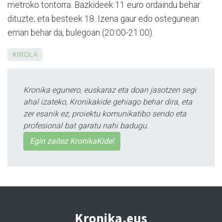
metroko tontorra. Bazkideek 11 euro ordaindu behar
dituzte; eta besteek 18. Izena gaur edo ostegunean
eman behar da, bulegoan (20:00-21:00).
KIROLA
Kronika egunero, euskaraz eta doan jasotzen segi
ahal izateko, Kronikakide gehiago behar dira, eta
zer esanik ez, proiektu komunikatibo sendo eta
profesional bat garatu nahi badugu.
Egin zaitez KronikaKide!
Kronika.eus