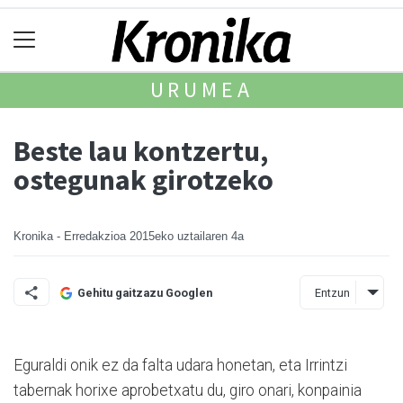
URUMEA
Beste lau kontzertu,
ostegunak girotzeko
Kronika - Erredakzioa
2015eko uztailaren 4a
Entzun
Gehitu gaitzazu Googlen
Eguraldi onik ez da falta udara honetan, eta Irrintzi
tabernak horixe aprobetxatu du, giro onari, konpainia