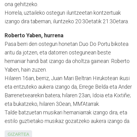
ona gehitzeko.
Horrela, uztaileko ostegun iluntzeetan kontzertuak
izan­go dira tabernan, ilun­tzeko 20:30etatik 21:30etara.
Roberto Yaben, hurrena
Pasa berri den ostegun ho­netan Duo Do Portu bikotea
aritu da jotzen, eta datorren ostegunean beste
hernaniar handi bat izango da oholtza gainean: Roberto
Yaben, hain zuzen.
Hilaren 16an, berriz, Juan Mari Beltran Hirukotean iku­si
eta entzuteko aukera izan­go da, Errege Belda eta Ander
Ba­rrenetxearekin batera; hi­la­ren 23an, Idoia eta Kixtiñe;
eta bukatzeko, hilaren 30ean, MM’Atarrak.
Talde batzuetan musikari hernaniarrak izango dira, eta
estilo guztietako musikaz gozatzeko aukera izango da.
GIZARTEA