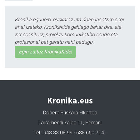
Kronika egunero, euskaraz eta doan jasotzen segi
ahal izateko, Kronikakide gehiago behar dira, eta
zer esanik ez, proiektu komunikatibo sendo eta
profesional bat garatu nahi badugu.
Egin zaitez KronikaKide!
Kronika.eus
Dobera Euskara Elkartea
Larramendi kalea 11, Hernani
Tel.: 943 33 08 99 · 688 660 714 ·