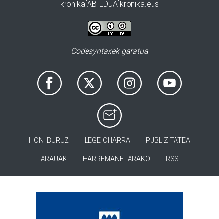
kronika[ABILDUA]kronika.eus
Codesyntaxek garatua
HONI BURUZ
LEGE OHARRA
PUBLIZITATEA
ARAUAK
HARREMANETARAKO
RSS