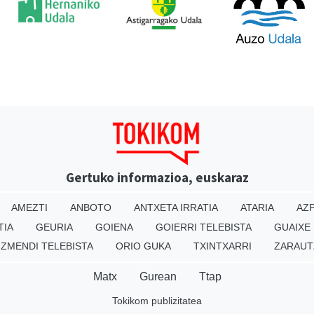
Gertuko informazioa, euskaraz
AMEZTI
ANBOTO
ANTXETA IRRATIA
ATARIA
AZP
TIA
GEURIA
GOIENA
GOIERRI TELEBISTA
GUAIXE
IZMENDI TELEBISTA
ORIO GUKA
TXINTXARRI
ZARAUT
Matx
Gurean
Ttap
Tokikom publizitatea