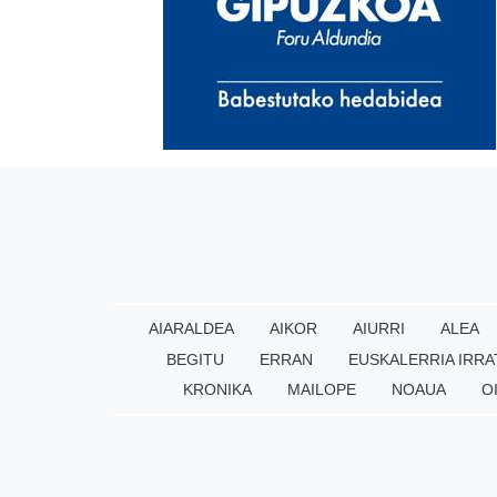
AIARALDEA
AIKOR
AIURRI
ALEA
BEGITU
ERRAN
EUSKALERRIA IRRA
KRONIKA
MAILOPE
NOAUA
O