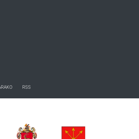
ARAKO
RSS