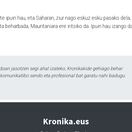
te ipuin hau, eta Saha­ran, ziur nago eskuz esku pa­sa­ko dela,
Eta beharbada, Mauritaniara ere iritsiko da. Ipuin hau izango d
doan jasotzen segi ahal izateko, Kronikakide gehiago behar
tu komunikatibo sendo eta profesional bat garatu nahi badugu.
Kronika.eus