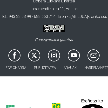
Dobera Euskara Elkartea
Larramendi kalea 11, Hernani
Tel.: 943 33 08 99 · 688 660 714 · kronika[ABILDUA]kronika.eus
Codesyntaxek garatua
LEGE OHARRA
PUBLIZITATEA
ARAUAK
HARREMANET