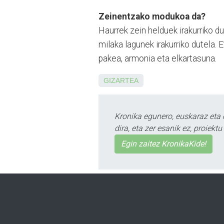
Zeinentzako modukoa da?
Haurrek zein helduek iraku­rriko du
milaka lagunek ira­kurriko dutela. 
pakea, armonia eta elkartasuna.
GIZARTEA
Kronika egunero, euskaraz eta 
dira, eta zer esanik ez, proiek
Egin zaitez KronikaKide!