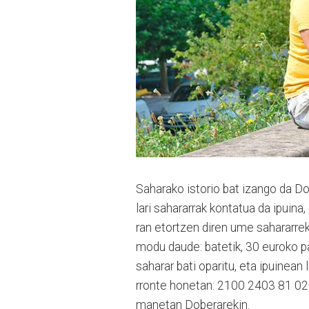
Saharako istorio bat izango da Do
lari sahara­rrak kontatua da ipuin
ran etortzen diren ume saha­ra­rrek
modu daude: batetik, 30 euroko par
saharar bati oparitu, eta ipuinean 
rron­te honetan: 2100 2403 81 0200
manetan Doberarekin.