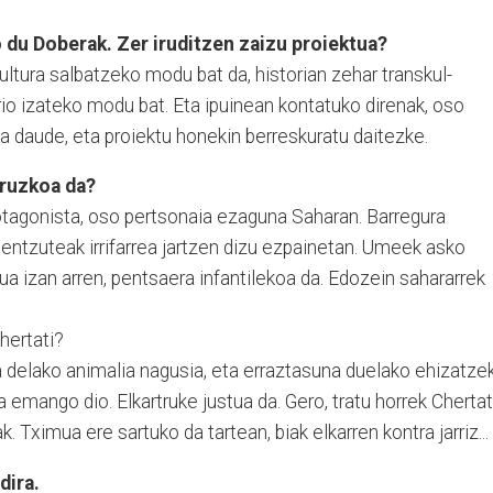
o du Doberak. Zer iruditzen zaizu proiektua?
kultura salbatzeko modu bat da, historian zehar trans­kul­
ario izateko modu bat. Eta ipuinean kontatuko direnak, oso
a daude, eta pro­iek­tu honekin berreskuratu dai­tez­ke.
uruzkoa da?
rotagonista, oso pertsonaia ezaguna Saharan. Barregura
 entzuteak irrifarrea jar­tzen dizu ezpainetan. Umeek asko
ua izan arren, pen­tsaera infantilekoa da. Edo­zein sahararrek
hertati?
a delako animalia nagusia, eta erraztasuna duelako ehiza­tze
a emango dio. Elkartruke justua da. Gero, tratu horrek Chertat
. Tximua ere sartuko da tartean, biak elkarren kontra jarriz...
dira.