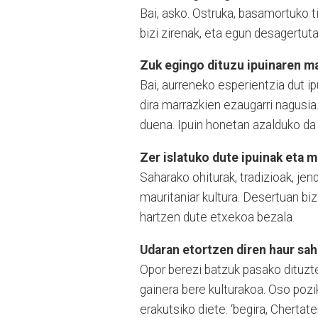
Bai, asko. Ostruka, basamor­tuko ti
bizi zirenak, eta egun desagertut
Zuk egingo dituzu ipuinaren ma
Bai, aurreneko esperientzia dut ip
dira marrazkien ezau­garri nagusia
duena. Ipuin honetan azalduko da
Zer islatuko dute ipuinak eta 
Saharako ohiturak, tradizioak, jend
mauritaniar kultura. Deser­tuan bi
hartzen dute etxekoa be­za­la.
Udaran etortzen diren haur sah
Opor berezi batzuk pasako dituzten
gainera bere kulturakoa. Oso po
erakutsiko diete: ‘begira, Chertate