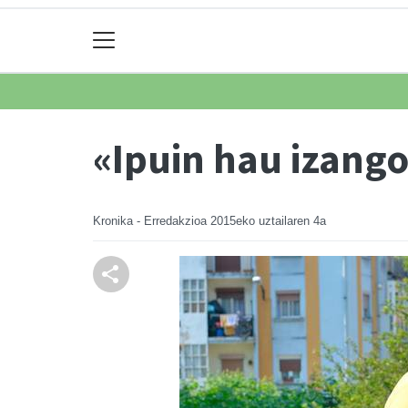
«Ipuin hau izang
Kronika - Erredakzioa
2015eko uztailaren 4a