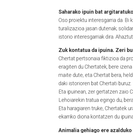
Saharako ipuin bat argitaratuk
Oso proiektu interesgarria da. Bi 
turalizazioa jasan dute­nak; solid
istorio interesgarriak dira. Ahaztut
Zuk kontatua da ipuina. Zeri b
Chertat pertsonaia fiktizioa da p
eragiten du Chertatek, bere izena
maite dute, eta Chertat bera, held
daki isto­rio­ren bat Chertati buruz.
Eta ipuinean, zer gertatzen zaio C
Lehoiarekin tratua egingo du, ber
Eta haragiaren truke, Chertatek ur
ekarriko diona kontatzen du ipuinak
Animalia gehiago ere azalduko 