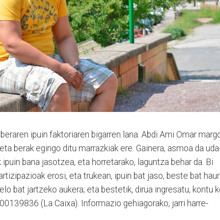
beraren ipuin fakto­riaren bigarren lana. Abdi Ami Omar marg
a, eta berak egingo ditu marrazkiak ere. Gainera, asmoa da uda
 ipuin bana jasotzea, eta horretara­ko, laguntza behar da. Bi
tizipazioak erosi, eta trukean, ipuin bat jaso, beste bat haur
lelo bat jartzeko aukera; eta bestetik, dirua ingresatu, kontu k
139836 (La Caixa). Infor­mazio gehiagorako, jarri harre­­­