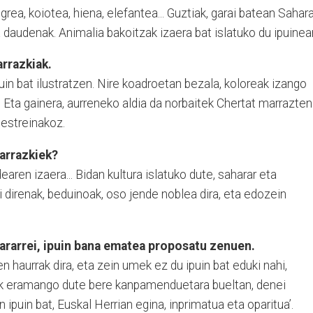
grea, koiotea, hiena, elefantea... Guztiak, garai ba­tean Sahar
a daudenak. Animalia bakoitzak izaera bat islatuko du ipuinea
rrazkiak.
uin bat ilustratzen. Nire koadroetan bezala, koloreak izango
. Eta gainera, aurreneko aldia da norbaitek Chertat marrazten
 estreinakoz.
marrazkiek?
earen izaera... Bidan kul­tura islatuko dute, saharar eta
zi direnak, beduinoak, oso jende noblea dira, eta edo­zein
ararrei, ipuin bana ematea proposatu zenuen.
 haurrak dira, eta zein umek ez du ipuin bat eduki nahi,
zik eramango dute bere kanpamenduetara bueltan, denei
n ipuin bat, Euskal Herrian egina, inprimatua eta oparitua’.