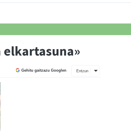
a elkartasuna»
Gehitu gaitzazu Googlen
Entzun