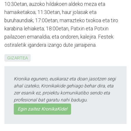
10:30etan, auzoko hildakoen aldeko meza eta
hamaiketakoa; 11:30etan, haur jolasak eta
buruhaundiak; 17:00etan, marrazteko txokoa eta tiro
karabina lehiaketa; 18:00etan, Patxin eta Potxin
pailazoen emanaldia; eta ondoren, kalejira. Festek
ostiraletik igandera izango dute jarraipena.
GIZARTEA
Kronika egunero, euskaraz eta doan jasotzen segi
ahal izateko, Kronikakide gehiago behar dira, eta
zer esanik ez, proiektu komunikatibo sendo eta
profesional bat garatu nahi badugu.
Egin zaitez KronikaKide!