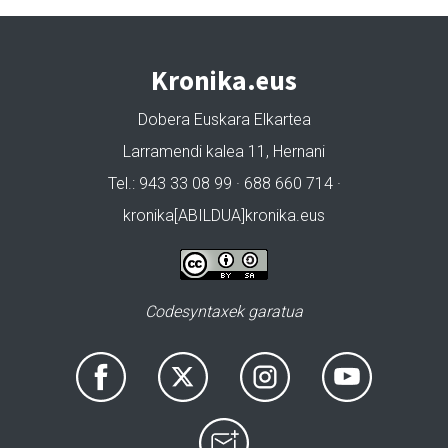
Kronika.eus
Dobera Euskara Elkartea
Larramendi kalea 11, Hernani
Tel.: 943 33 08 99 · 688 660 714 ·
kronika[ABILDUA]kronika.eus
Codesyntaxek garatua