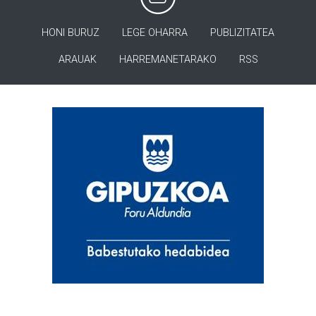
HONI BURUZ
LEGE OHARRA
PUBLIZITATEA
ARAUAK
HARREMANETARAKO
RSS