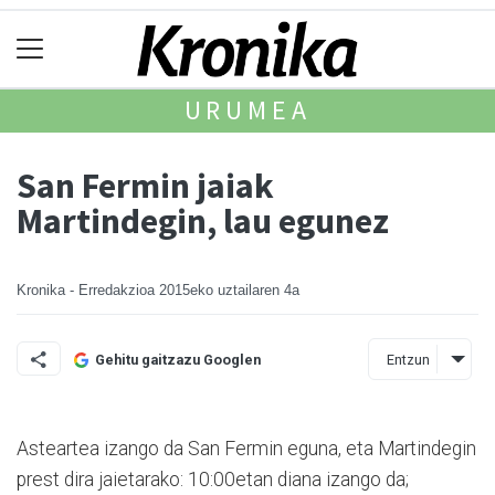
URUMEA
San Fermin jaiak
Martindegin, lau egunez
Kronika - Erredakzioa
2015eko uztailaren 4a
Entzun
Gehitu gaitzazu Googlen
Asteartea izango da San Fermin eguna, eta Martindegin
prest dira jaietarako: 10:00etan diana izango da;