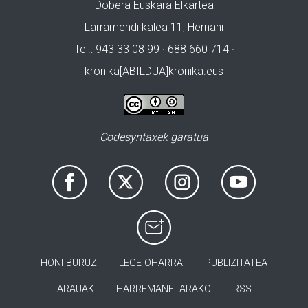
Dobera Euskara Elkartea
Larramendi kalea 11, Hernani
Tel.: 943 33 08 99 · 688 660 714 ·
kronika[ABILDUA]kronika.eus
Codesyntaxek garatua
HONI BURUZ
LEGE OHARRA
PUBLIZITATEA
ARAUAK
HARREMANETARAKO
RSS