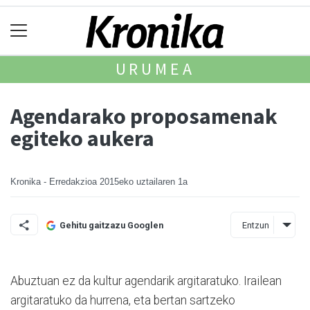
URUMEA
Agendarako proposamenak
egiteko aukera
Kronika - Erredakzioa
2015eko uztailaren 1a
Entzun
Gehitu gaitzazu Googlen
Abuztuan ez da kultur agendarik argitaratuko. Irailean
argitaratuko da hurrena, eta bertan sar­tzeko