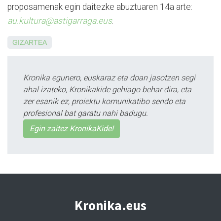
proposamenak egin daitezke abuztuaren 14a arte:
au.kultura@astigarraga.eus
.
GIZARTEA
Kronika egunero, euskaraz eta doan jasotzen segi
ahal izateko, Kronikakide gehiago behar dira, eta
zer esanik ez, proiektu komunikatibo sendo eta
profesional bat garatu nahi badugu.
Egin zaitez KronikaKide!
Kronika.eus