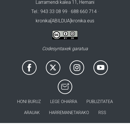
Larramendi kalea 11, Hernani
Tel.: 943 33 08 99 · 688 660 714 ·
kronika[ABILDUA]kronika.eus
Codesyntaxek garatua
HONI BURUZ
LEGE OHARRA
PUBLIZITATEA
ARAUAK
HARREMANETARAKO
RSS