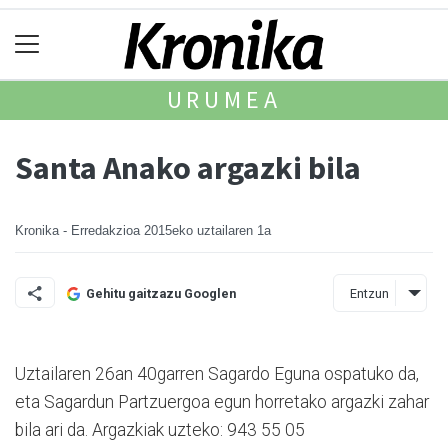
URUMEA
Santa Anako argazki bila
Kronika - Erredakzioa
2015eko uztailaren 1a
Entzun
Gehitu gaitzazu Googlen
Uztailaren 26an 40garren Sagardo Eguna ospatuko da,
eta Sagardun Partzuergoa egun horretako argazki zahar
bila ari da. Argazkiak uzteko: 943 55 05