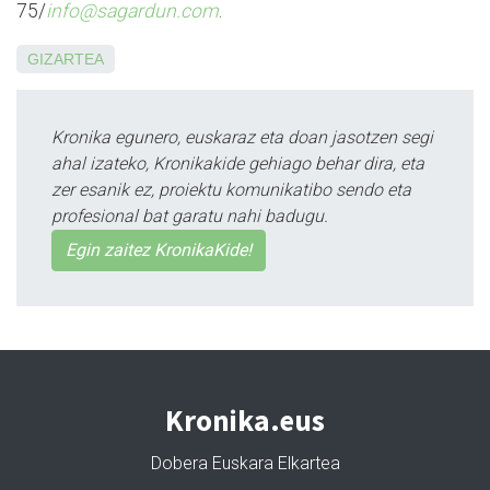
75/
info@sagardun.com
.
GIZARTEA
Kronika egunero, euskaraz eta doan jasotzen segi
ahal izateko, Kronikakide gehiago behar dira, eta
zer esanik ez, proiektu komunikatibo sendo eta
profesional bat garatu nahi badugu.
Egin zaitez KronikaKide!
Kronika.eus
Dobera Euskara Elkartea