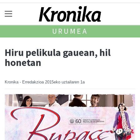
URUMEA
Hiru pelikula gauean, hil
honetan
Kronika - Erredakzioa
2015eko uztailaren 1a