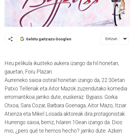
Entzun
Gehitu gaitzazu Googlen
Hiru pelikula ikusteko au­kera izango da hil honetan,
gauetan, Foru Plazan.
Aurreneko saioa ostiral honetan izango da, 22:30etan.
Patxo Telleriak eta Aitor Mazok zuzendutako komedia
erromantikoa ja­rri­ko dute, euskeraz: Bypass. Gorka
Otxoa, Sara Cozar, Barbara Goenaga, Aitor Mazo, Itziar
Atienza eta Mikel Losada aktoreak dira protagonistak.
Hurrengo saioa, berriz, hilaren 10ean izango da: Dios
mio, ¿pero qué te hemos hecho? jarriko dute. Azken