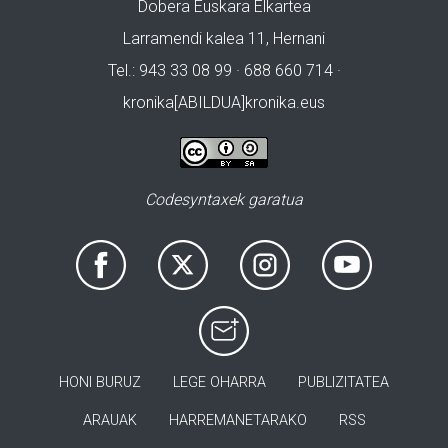
Dobera Euskara Elkartea
Larramendi kalea 11, Hernani
Tel.: 943 33 08 99 · 688 660 714 ·
kronika[ABILDUA]kronika.eus
Codesyntaxek garatua
HONI BURUZ
LEGE OHARRA
PUBLIZITATEA
ARAUAK
HARREMANETARAKO
RSS