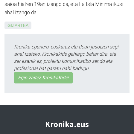
saioa hialren 19an izango da, eta La Isla Minima ikusi
ahal izango da.
GIZARTEA
Kronika egunero, euskaraz eta doan jasotzen segi
ahal izateko, Kronikakide gehiago behar dira, eta
zer esanik ez, proiektu komunikatibo sendo eta
profesional bat garatu nahi badugu.
Egin zaitez KronikaKide!
Kronika.eus