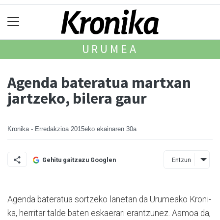
URUMEA
Agenda bateratua martxan
jartzeko, bilera gaur
Kronika - Erredakzioa
2015eko ekainaren 30a
Entzun
Gehitu gaitzazu Googlen
Agenda bateratua sortzeko lanetan da Urumeako Kroni­
ka, herritar talde baten eskae­rari erantzunez. Asmoa da,