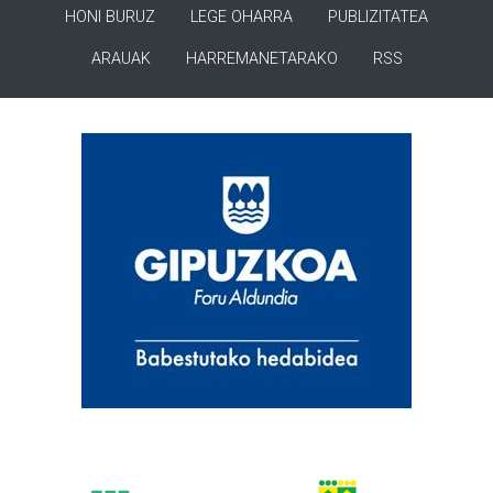
HONI BURUZ
LEGE OHARRA
PUBLIZITATEA
ARAUAK
HARREMANETARAKO
RSS