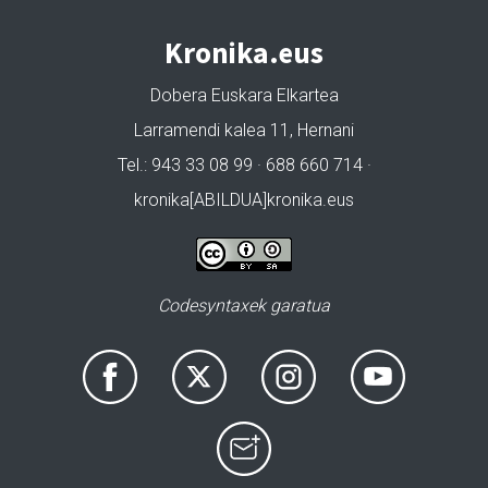
Kronika.eus
Dobera Euskara Elkartea
Larramendi kalea 11, Hernani
Tel.: 943 33 08 99 · 688 660 714 ·
kronika[ABILDUA]kronika.eus
Codesyntaxek garatua