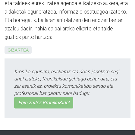
eta taldeek eurek izatea agen­da elikatzeko aukera, eta
alda­ketak eguneratzea, informazio osatuagoa izateko.
Eta horregatik, bailaran antolatzen den edozer bertan
azaldu dadin, nahia da bai­la­rako elkarte eta talde
guztiek parte hartzea.
GIZARTEA
Kronika egunero, euskaraz eta doan jasotzen segi
ahal izateko, Kronikakide gehiago behar dira, eta
zer esanik ez, proiektu komunikatibo sendo eta
profesional bat garatu nahi badugu.
Egin zaitez KronikaKide!