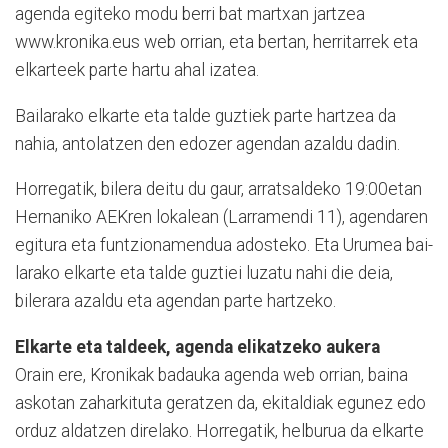
agenda egiteko modu berri bat martxan jartzea
www.kroni­ka.eus web orrian, eta bertan, herritarrek eta
elkarteek parte hartu ahal izatea.
Bailarako elkarte eta talde guztiek parte hartzea da
nahia, antolatzen den edozer agendan azaldu dadin.
Horregatik, bilera deitu du gaur, arratsaldeko 19:00etan
Her­na­niko AEKren lokalean (La­rra­mendi 11), agendaren
egitura eta funtzionamendua ados­teko. Eta Urumea bai­
la­rako elkarte eta talde guztiei luzatu nahi die deia,
bilerara azaldu eta agendan parte hartzeko.
Elkarte eta taldeek, agenda elikatzeko aukera
Orain ere, Kronikak badauka agenda web orrian, baina
askotan zaharkituta geratzen da, ekitaldiak egunez edo
orduz aldatzen direlako. Ho­rre­gatik, helburua da elkarte