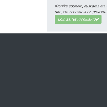
Kronika egunero, euskaraz eta 
dira, eta zer esanik ez, proiek
Egin zaitez KronikaKide!