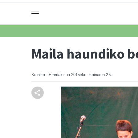
Maila haundiko be
Kronika - Erredakzioa
2015eko ekainaren 27a