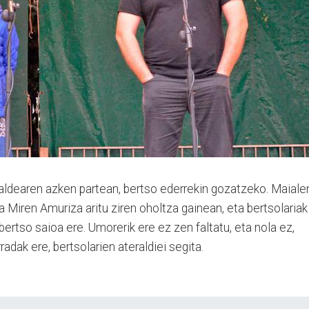
saldearen azken partean, bertso ederrekin gozatzeko. Maiale
a Miren Amuriza aritu ziren oholtza gainean, eta bertsolariak
ertso saioa ere. Umorerik ere ez zen faltatu, eta nola ez,
adak ere, bertsolarien ateraldiei segita.