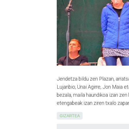
Jendetza bildu zen Plazan, arrat
Lujanbio, Unai Agirre, Jon Maia et
bezala, maila haundikoa izan zen b
etengabeak izan ziren txalo zaparr
GIZARTEA