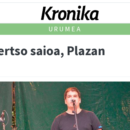
URUMEA
rtso saioa, Plazan