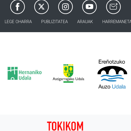
LEGE OHARRA
PUBLIZITATEA
ARAUAK
HARREMANET