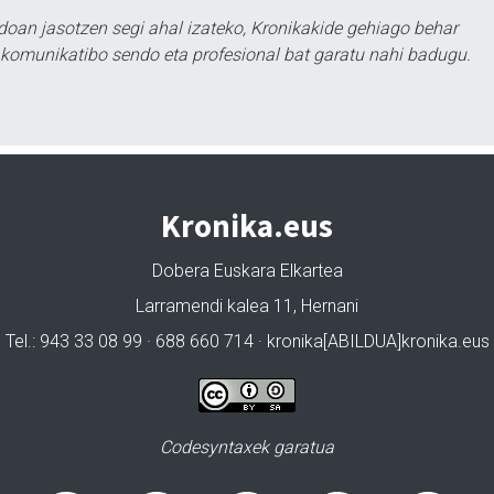
doan jasotzen segi ahal izateko, Kronikakide gehiago behar
tu komunikatibo sendo eta profesional bat garatu nahi badugu.
Kronika.eus
Dobera Euskara Elkartea
Larramendi kalea 11, Hernani
Tel.: 943 33 08 99 · 688 660 714 · kronika[ABILDUA]kronika.eus
Codesyntaxek garatua