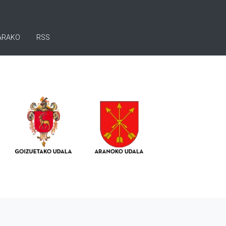
ARAKO
RSS