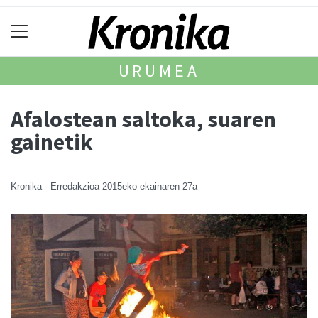
URUMEA
Afalostean saltoka, suaren
gainetik
Kronika - Erredakzioa
2015eko ekainaren 27a