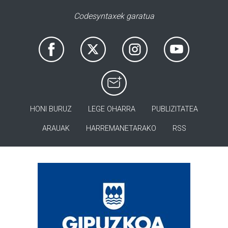
Codesyntaxek garatua
HONI BURUZ
LEGE OHARRA
PUBLIZITATEA
ARAUAK
HARREMANETARAKO
RSS