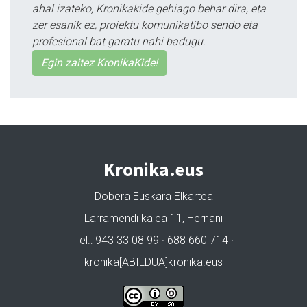
ahal izateko, Kronikakide gehiago behar dira, eta
zer esanik ez, proiektu komunikatibo sendo eta
profesional bat garatu nahi badugu.
Egin zaitez KronikaKide!
Kronika.eus
Dobera Euskara Elkartea
Larramendi kalea 11, Hernani
Tel.: 943 33 08 99 · 688 660 714 ·
kronika[ABILDUA]kronika.eus