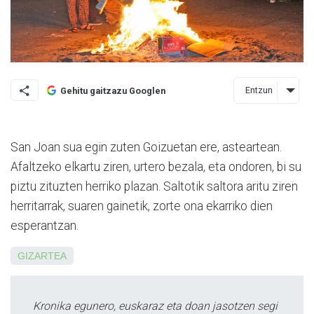
Entzun
Gehitu gaitzazu Googlen
San Joan sua egin zuten Goizuetan ere, asteartean.
Afaltzeko elkartu ziren, urtero bezala, eta ondoren, bi su
piztu zituzten herriko plazan. Saltotik saltora aritu ziren
herritarrak, suaren gainetik, zorte ona ekarriko dien
esperantzan.
GIZARTEA
Kronika egunero, euskaraz eta doan jasotzen segi