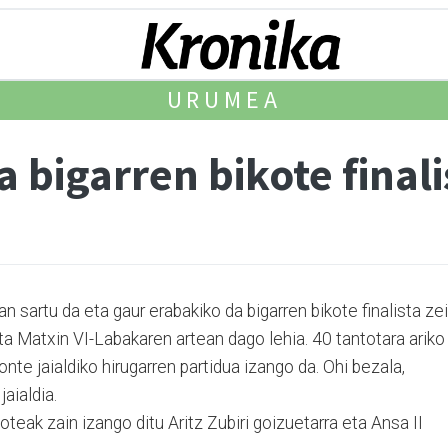
URUMEA
 bigarren bikote finali
sartu da eta gaur erabakiko da bigarren bikote finalista ze
a Matxin VI-Labakaren artean dago lehia. 40 tantotara ariko
nte jaialdiko hirugarren partidua izango da. Ohi bezala,
aialdia.
teak zain izango ditu Aritz Zubiri goizuetarra eta Ansa II