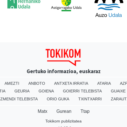
Gertuko informazioa, euskaraz
AMEZTI
ANBOTO
ANTXETA IRRATIA
ATARIA
AZP
TIA
GEURIA
GOIENA
GOIERRI TELEBISTA
GUAIXE
IZMENDI TELEBISTA
ORIO GUKA
TXINTXARRI
ZARAUT
Matx
Gurean
Ttap
Tokikom publizitatea