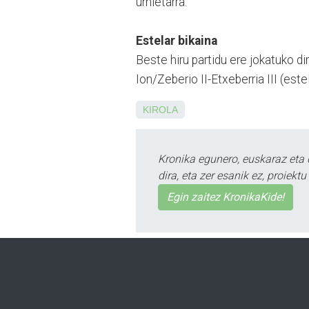
urnietarra.
Estelar bikaina
Beste hiru partidu ere jokatuko di
Ion/Zeberio II-Etxeberria III (este
KIROLA
Kronika egunero, euskaraz eta 
dira, eta zer esanik ez, proiek
Egin zaitez KronikaKide!