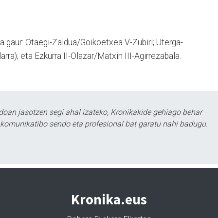
ra gaur: Otaegi-Zaldua/Goikoetxea V-Zubiri; Uterga-
larra); eta Ezkurra II-Olazar/Matxin III-Agirrezabala.
doan jasotzen segi ahal izateko, Kronikakide gehiago behar
tu komunikatibo sendo eta profesional bat garatu nahi badugu.
Kronika.eus