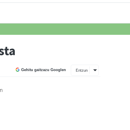
sta
Gehitu gaitzazu Googlen
Entzun
in