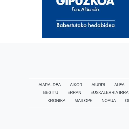
AIARALDEA
AIKOR
AIURRI
ALEA
BEGITU
ERRAN
EUSKALERRIA IRRA
KRONIKA
MAILOPE
NOAUA
O