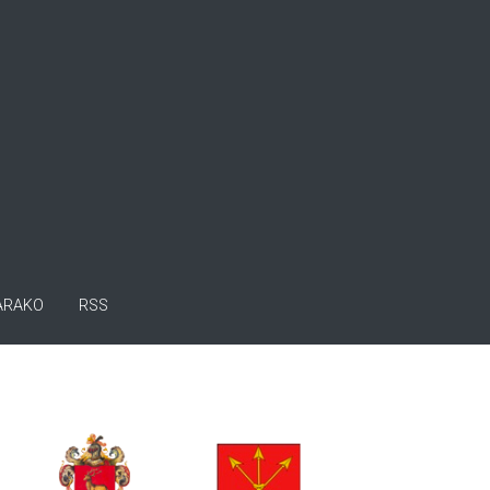
ARAKO
RSS