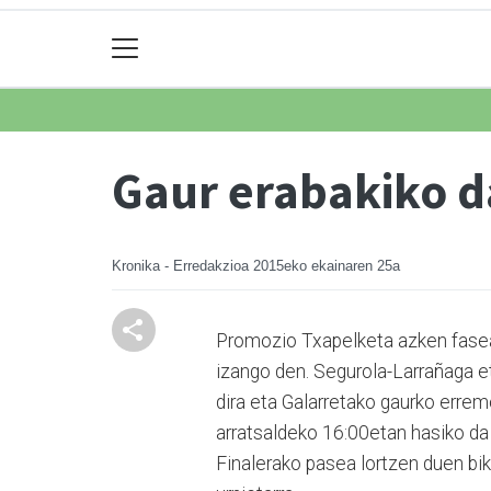
Gaur erabakiko da
Kronika - Erredakzioa
2015eko ekainaren 25a
Promozio Txapelketa azken fasean 
izango den. Segurola-Larrañaga et
dira eta Galarretako gaurko erremo
arratsaldeko 16:00etan hasiko da j
Finalerako pasea lortzen duen biko