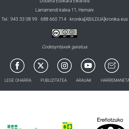
Dobera Euskara Elkartea
Larramendi kalea 11, Hernani
Tel.: 943 33 08 99 · 688 660 714 · kronika[ABILDUA]kronika.eus
Codesyntaxek garatua
LEGE OHARRA
PUBLIZITATEA
ARAUAK
HARREMANET