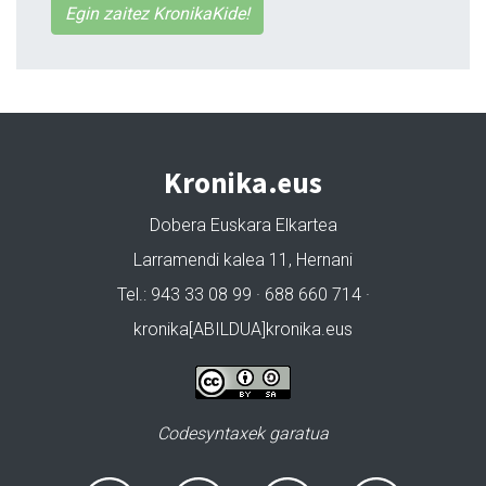
Egin zaitez KronikaKide!
Kronika.eus
Dobera Euskara Elkartea
Larramendi kalea 11, Hernani
Tel.: 943 33 08 99 · 688 660 714 ·
kronika[ABILDUA]kronika.eus
Codesyntaxek garatua