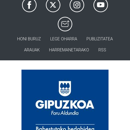
HONI BURUZ
LEGE OHARRA
PUBLIZITATEA
ARAUAK
HARREMANETARAKO
RSS