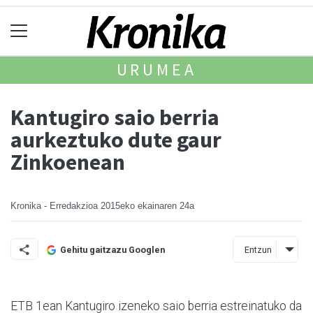
URUMEA
Kantugiro saio berria
aurkeztuko dute gaur
Zinkoenean
Kronika - Erredakzioa
2015eko ekainaren 24a
Entzun
Gehitu gaitzazu Googlen
ETB 1ean Kantugiro izeneko saio berria estreinatuko da