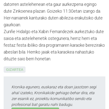
datorren astelehenean eta gaur aurkezpena egingo
dute Zinkoenea plazan. Goizeko 11:30etan izango da.
Her-naniarrek kanturako duten abilezia erakutsiko dute
gaurkoan.
Zuriñe Hidalgo eta Xabin Fernandezek aurkeztuko dute
saioa eta astelehenetik ostegunera, herriz herri eta
festaz festa ibiliko dira programaren karaoke berezirako
abeslari bila. Herriko jaiak eta karaokea nahastuko
dituzte saio berri honetan.
GIZARTEA
Kronika egunero, euskaraz eta doan jasotzen segi
ahal izateko, Kronikakide gehiago behar dira, eta
zer esanik ez, proiektu komunikatibo sendo eta
profesional bat garatu nahi badugu.