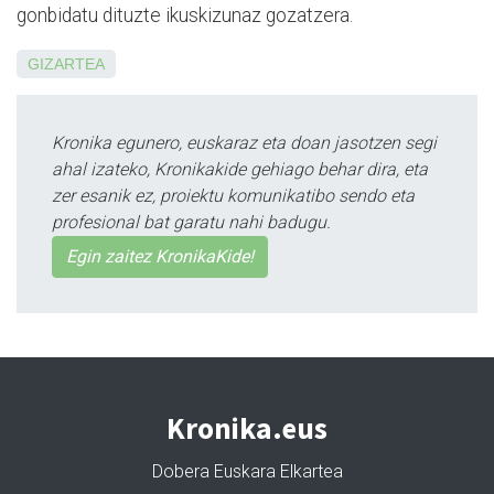
gonbidatu dituzte ikuskizunaz gozatzera.
GIZARTEA
Kronika egunero, euskaraz eta doan jasotzen segi
ahal izateko, Kronikakide gehiago behar dira, eta
zer esanik ez, proiektu komunikatibo sendo eta
profesional bat garatu nahi badugu.
Egin zaitez KronikaKide!
Kronika.eus
Dobera Euskara Elkartea