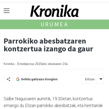
URUMEA
Parrokiko abesbatzaren
kontzertua izango da gaur
Kronika - Erredakzioa
2015eko ekainaren 23a
Entzun
Gehitu gaitzazu Googlen
Salbe Nagusiaren aurretik, 19:30etan, kontzertua
emango du Elizan parrokiko abesbatzak, eta herritarrak