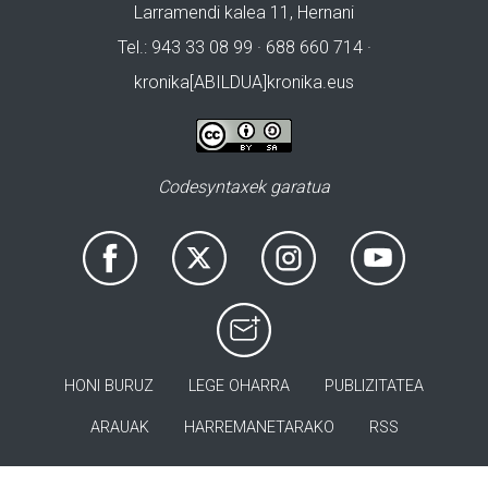
Larramendi kalea 11, Hernani
Tel.: 943 33 08 99 · 688 660 714 ·
kronika[ABILDUA]kronika.eus
Codesyntaxek garatua
HONI BURUZ
LEGE OHARRA
PUBLIZITATEA
ARAUAK
HARREMANETARAKO
RSS