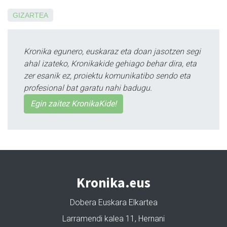
GIZARTEA
Kronika egunero, euskaraz eta doan jasotzen segi
ahal izateko, Kronikakide gehiago behar dira, eta
zer esanik ez, proiektu komunikatibo sendo eta
profesional bat garatu nahi badugu.
Egin zaitez KronikaKide!
Kronika.eus
Dobera Euskara Elkartea
Larramendi kalea 11, Hernani