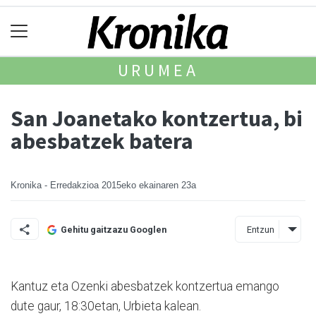
URUMEA
San Joanetako kontzertua, bi
abesbatzek batera
Kronika - Erredakzioa
2015eko ekainaren 23a
Entzun
Gehitu gaitzazu Googlen
Kantuz eta Ozenki abesbatzek kontzertua emango
dute gaur, 18:30etan, Urbieta kalean.