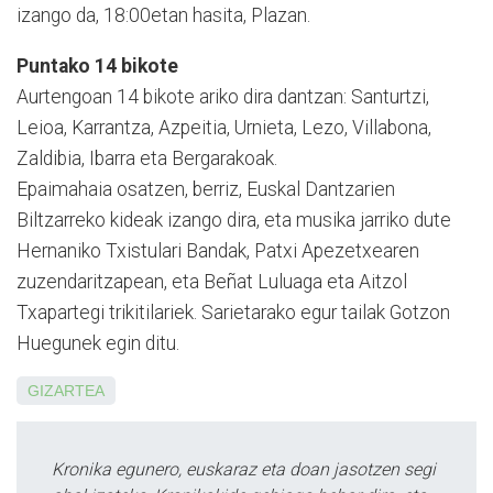
izango da, 18:00etan hasita, Plazan.
Puntako 14 bikote
Aurtengoan 14 bikote ariko dira dantzan: Santurtzi,
Leioa, Karrantza, Azpeitia, Urnieta, Lezo, Villabona,
Zaldibia, Ibarra eta Bergarakoak.
Epaimahaia osatzen, berriz, Euskal Dantzarien
Biltzarreko kideak izango dira, eta musika jarriko dute
Hernaniko Txistulari Bandak, Patxi Apezetxearen
zuzendaritzapean, eta Beñat Luluaga eta Aitzol
Txapartegi trikitilariek. Sarietarako egur tailak Gotzon
Huegunek egin ditu.
GIZARTEA
Kronika egunero, euskaraz eta doan jasotzen segi