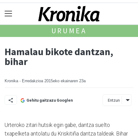
URUMEA
Hamalau bikote dantzan,
bihar
Kronika - Erredakzioa
2015eko ekainaren 23a
Entzun
Gehitu gaitzazu Googlen
Urteroko zitari hutsik egin gabe, dantza suelto
txapelketa antolatu du Kriskitiña dantza taldeak. Bihar