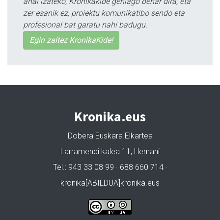
ahal izateko, Kronikakide gehiago behar dira, eta
zer esanik ez, proiektu komunikatibo sendo eta
profesional bat garatu nahi badugu.
Egin zaitez KronikaKide!
Kronika.eus
Dobera Euskara Elkartea
Larramendi kalea 11, Hernani
Tel.: 943 33 08 99 · 688 660 714 ·
kronika[ABILDUA]kronika.eus