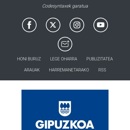
Codesyntaxek garatua
HONI BURUZ
LEGE OHARRA
PUBLIZITATEA
ARAUAK
HARREMANETARAKO
RSS