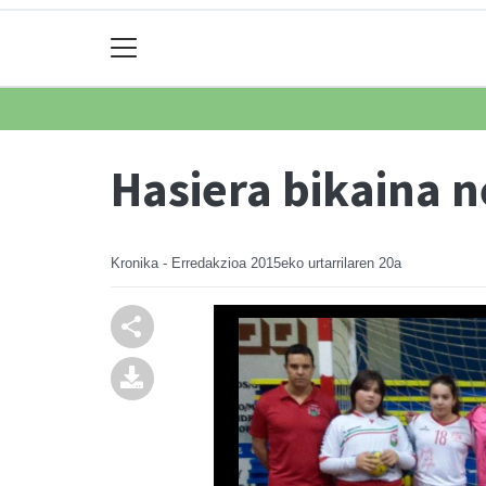
Hasiera bikaina 
Kronika - Erredakzioa
2015eko urtarrilaren 20a