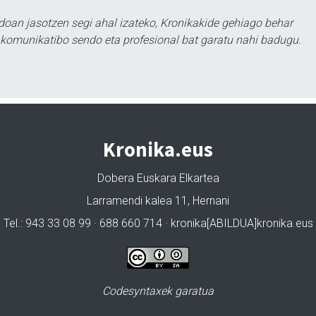
doan jasotzen segi ahal izateko, Kronikakide gehiago behar
tu komunikatibo sendo eta profesional bat garatu nahi badugu.
Kronika.eus
Dobera Euskara Elkartea
Larramendi kalea 11, Hernani
Tel.: 943 33 08 99 · 688 660 714 · kronika[ABILDUA]kronika.eus
Codesyntaxek garatua