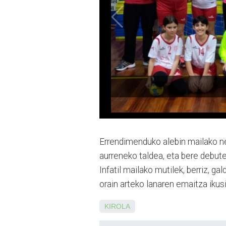
Errendimenduko alebin mai­lako ne
aurreneko taldea, eta bere debute
Infatil mailako mutilek, berriz, g
orain arteko lanaren emaitza ikus
KIROLA