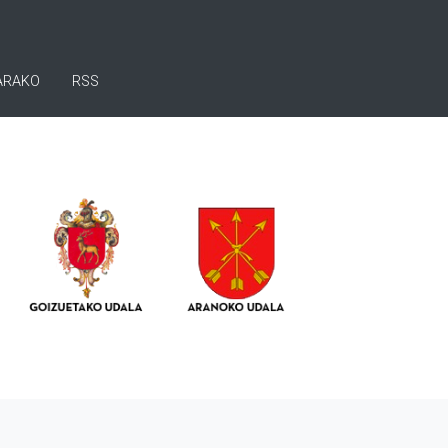
ARAKO
RSS