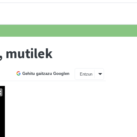
, mutilek
Gehitu gaitzazu Googlen
Entzun