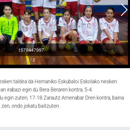
sken taldea da Her­naniko Eskubaloi Esko­la­ko nesken
an irabazi egin du Bera Beraren kontra; 5-4.
aldu egin zuten, 17-18 Zarautz Amenabar Dren kontra, baina
i zen, ondo jokatu baitzuten.