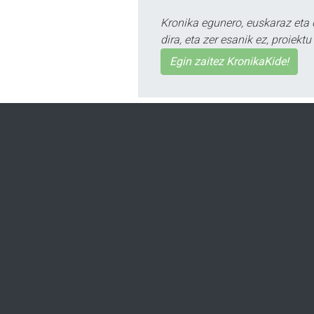
Kronika egunero, euskaraz eta 
dira, eta zer esanik ez, proiek
Egin zaitez KronikaKide!