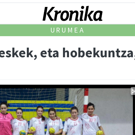
URUMEA
neskek, eta hobekuntza