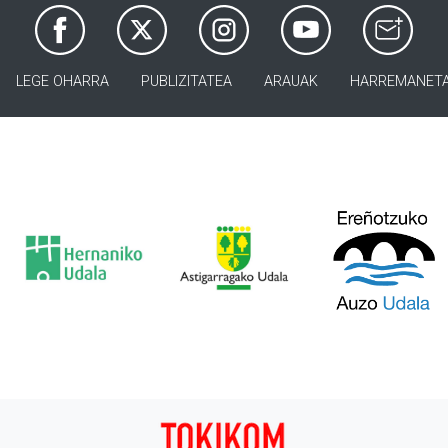
LEGE OHARRA
PUBLIZITATEA
ARAUAK
HARREMANET