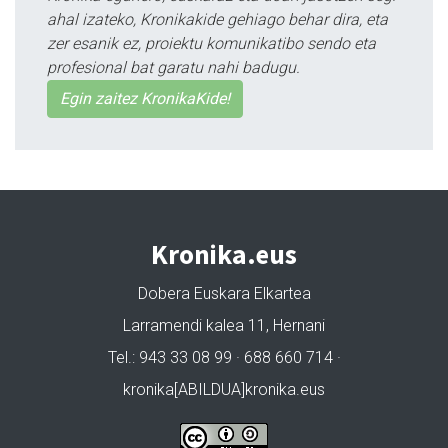
ahal izateko, Kronikakide gehiago behar dira, eta
zer esanik ez, proiektu komunikatibo sendo eta
profesional bat garatu nahi badugu.
Egin zaitez KronikaKide!
Kronika.eus
Dobera Euskara Elkartea
Larramendi kalea 11, Hernani
Tel.: 943 33 08 99 · 688 660 714 ·
kronika[ABILDUA]kronika.eus