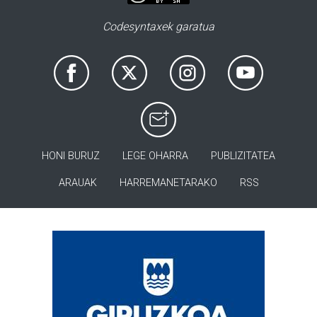
Codesyntaxek garatua
HONI BURUZ
LEGE OHARRA
PUBLIZITATEA
ARAUAK
HARREMANETARAKO
RSS