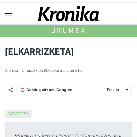
URUMEA
[ELKARRIZKETA]
Kronika - Erredakzioa
2005eko irailaren 21a
Entzun
Gehitu gaitzazu Googlen
GIZARTEA
Kronika egunero, euskaraz eta doan jasotzen segi