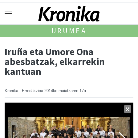
URUMEA
Iruña eta Umore Ona
abesbatzak, elkarrekin
kantuan
Kronika - Erredakzioa
2014ko maiatzaren 17a