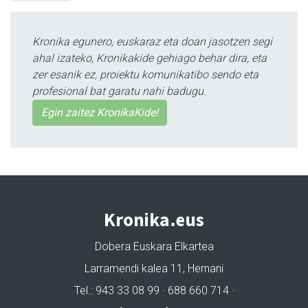
Kronika egunero, euskaraz eta doan jasotzen segi
ahal izateko, Kronikakide gehiago behar dira, eta
zer esanik ez, proiektu komunikatibo sendo eta
profesional bat garatu nahi badugu.
Egin zaitez KronikaKide!
Kronika.eus
Dobera Euskara Elkartea
Larramendi kalea 11, Hernani
Tel.: 943 33 08 99 · 688 660 714 ·