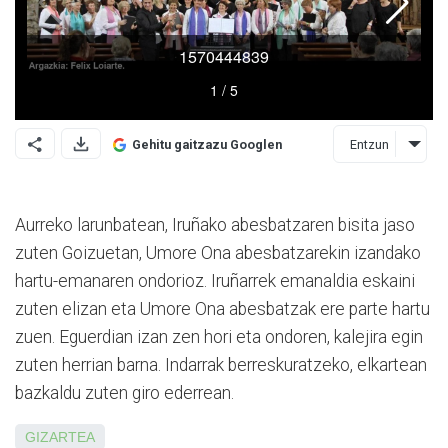
Entzun
Gehitu gaitzazu Googlen
Aurreko larunbatean, Iruñako abesbatzaren bisita jaso
zuten Goizuetan, Umore Ona abesbatzarekin izandako
hartu-emanaren ondorioz. Iruñarrek emanaldia eskaini
zuten elizan eta Umore Ona abesbatzak ere parte hartu
zuen. Eguerdian izan zen hori eta ondoren, kalejira egin
zuten herrian barna. Indarrak berreskuratzeko, elkartean
bazkaldu zuten giro ederrean.
GIZARTEA