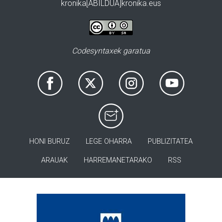
kronika[ABILDUA]kronika.eus
Codesyntaxek garatua
HONI BURUZ
LEGE OHARRA
PUBLIZITATEA
ARAUAK
HARREMANETARAKO
RSS