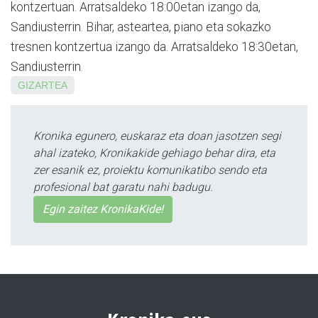
kontzertuan. Arratsaldeko 18:00etan izango da,
Sandiusterrin. Bihar, asteartea, piano eta sokazko
tresnen kontzertua izango da. Arratsaldeko 18:30etan,
Sandiusterrin.
GIZARTEA
Kronika egunero, euskaraz eta doan jasotzen segi
ahal izateko, Kronikakide gehiago behar dira, eta
zer esanik ez, proiektu komunikatibo sendo eta
profesional bat garatu nahi badugu.
Egin zaitez KronikaKide!