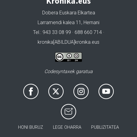
Kronika.eus
Dobera Euskara Elkartea
Larramendi kalea 11, Hernani
Tel.: 943 33 08 99 · 688 660 714 ·
kronika[ABILDUA]kronika.eus
Codesyntaxek garatua
HONI BURUZ
LEGE OHARRA
PUBLIZITATEA