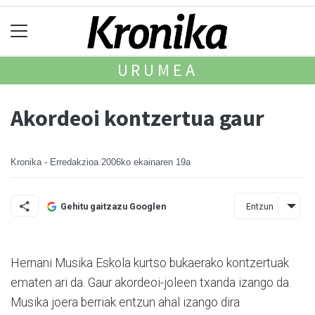
URUMEA
Akordeoi kontzertua gaur
Kronika - Erredakzioa
2006ko ekainaren 19a
Entzun
Gehitu gaitzazu Googlen
Hernani Musika Eskola kurtso bukaerako kontzertuak
ematen ari da. Gaur akordeoi-joleen txanda izango da.
Musika joera berriak entzun ahal izango dira